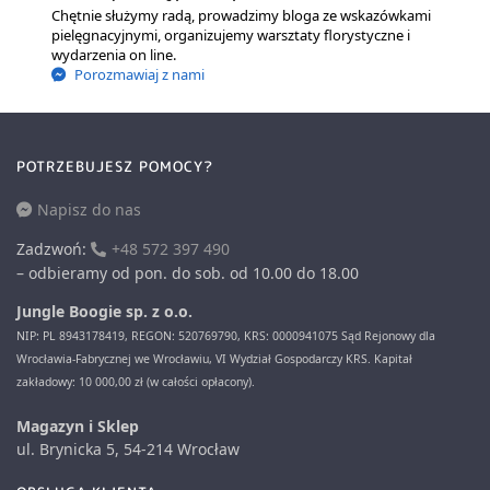
Chętnie służymy radą, prowadzimy bloga ze wskazówkami
pielęgnacyjnymi, organizujemy warsztaty florystyczne i
wydarzenia on line.
Porozmawiaj z nami
POTRZEBUJESZ POMOCY?
Napisz do nas
Zadzwoń:
+48 572 397 490
– odbieramy od pon. do sob. od 10.00 do 18.00
Jungle Boogie sp. z o.o.
NIP: PL 8943178419, REGON: 520769790, KRS: 0000941075 Sąd Rejonowy dla
Wrocławia-Fabrycznej we Wrocławiu, VI Wydział Gospodarczy KRS. Kapitał
zakładowy: 10 000,00 zł (w całości opłacony).
Magazyn i Sklep
ul. Brynicka 5, 54-214 Wrocław