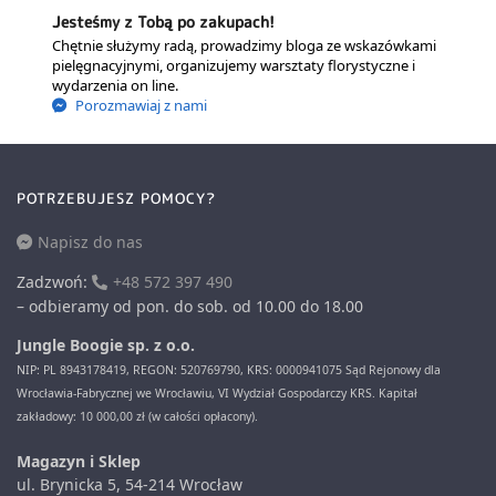
Jesteśmy z Tobą po zakupach!
Chętnie służymy radą, prowadzimy bloga ze wskazówkami
pielęgnacyjnymi, organizujemy warsztaty florystyczne i
wydarzenia on line.
Porozmawiaj z nami
POTRZEBUJESZ POMOCY?
Napisz do nas
Zadzwoń:
+48 572 397 490
– odbieramy od pon. do sob. od 10.00 do 18.00
Jungle Boogie sp. z o.o.
NIP: PL 8943178419, REGON: 520769790, KRS: 0000941075 Sąd Rejonowy dla
Wrocławia-Fabrycznej we Wrocławiu, VI Wydział Gospodarczy KRS. Kapitał
zakładowy: 10 000,00 zł (w całości opłacony).
Magazyn i Sklep
ul. Brynicka 5, 54-214 Wrocław