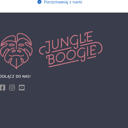
Porozmawiaj z nami
DOŁĄCZ DO NAS!