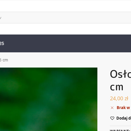
25
×6 cm
Osł
cm
24,00
zł
Brak w
Dodaj d