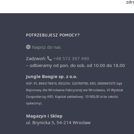
zdr
POTRZEBUJESZ POMOCY?
Napisz do nas
Zadzwoń:
+48 572 397 490
– odbieramy od pon. do sob. od 10.00 do 18.00
Jungle Boogie sp. z o.o.
NIP: PL 8943178419, REGON: 520769790, KRS: 0000941075 Sąd
Rejonowy dla Wrocławia-Fabrycznej we Wrocławiu, VI Wydział
Gospodarczy KRS. Kapitał zakładowy: 10 000,00 zł (w całości
opłacony).
Magazyn i Sklep
ul. Brynicka 5, 54-214 Wrocław