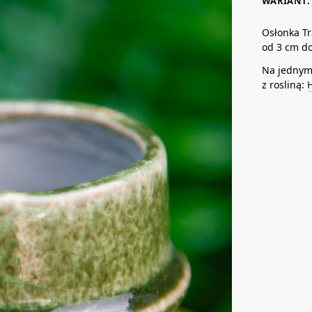
WARIANT: 
Osłonka Tr
od 3 cm do
Na jednym 
z rosliną:
H