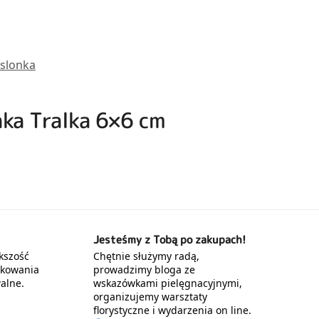
slonka
nka Tralka 6×6 cm
Jesteśmy z Tobą po zakupach!
kszość
Chętnie służymy radą,
akowania
prowadzimy bloga ze
alne.
wskazówkami pielęgnacyjnymi,
organizujemy warsztaty
florystyczne i wydarzenia on line.