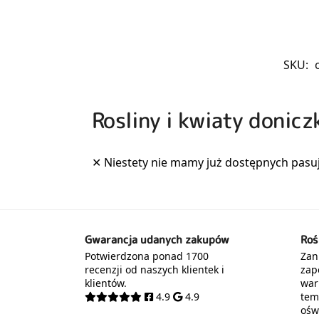
SKU:
Rosliny i kwiaty donic
Gwarancja udanych zakupów
Roś
Potwierdzona ponad 1700
Zani
recenzji od naszych klientek i
zap
klientów.
war
4.9
4.9
tem
oświ