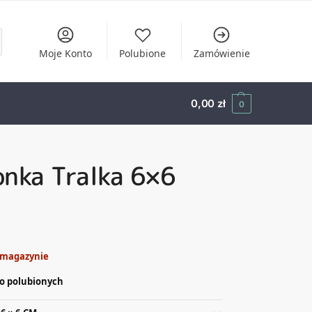
Moje Konto
Polubione
Zamówienie
0,00
zł
0
onka Tralka 6×6
 magazynie
o polubionych