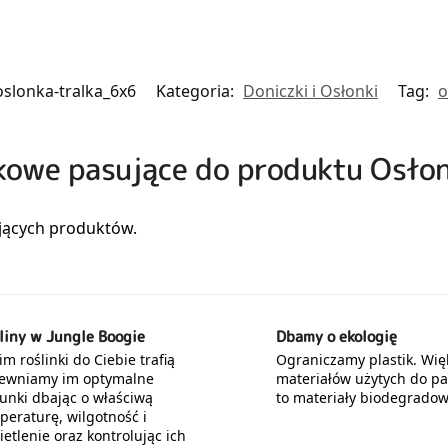
oslonka-tralka_6x6
Kategoria:
Doniczki i Osłonki
Tag:
o
zkowe pasujące do produktu Osło
liny w Jungle Boogie
Dbamy o ekologię
m roślinki do Ciebie trafią
Ograniczamy plastik. Wię
ewniamy im optymalne
materiałów użytych do p
unki dbając o właściwą
to materiały biodegradow
peraturę, wilgotność i
etlenie oraz kontrolując ich