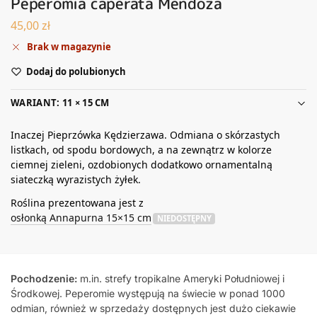
Peperomia caperata Mendoza
45,00
zł
Brak w magazynie
Dodaj do polubionych
WARIANT: 11 × 15 CM
Inaczej Pieprzówka Kędzierzawa. Odmiana o skórzastych
listkach, od spodu bordowych, a na zewnątrz w kolorze
ciemnej zieleni, ozdobionych dodatkowo ornamentalną
siateczką wyrazistych żyłek.
Roślina prezentowana jest z
osłonką Annapurna 15×15 cm
NIEDOSTĘPNY
Pochodzenie:
m.in. strefy tropikalne Ameryki Południowej i
Środkowej. Peperomie występują na świecie w ponad 1000
odmian, również w sprzedaży dostępnych jest dużo ciekawie