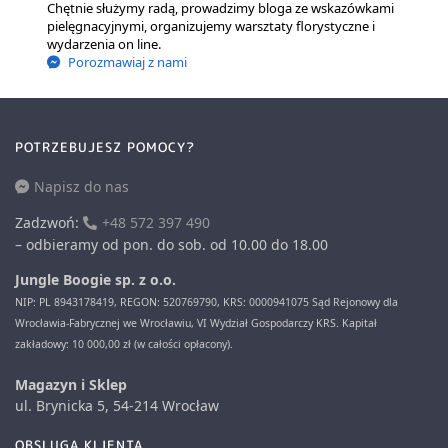
Chętnie służymy radą, prowadzimy bloga ze wskazówkami
pielęgnacyjnymi, organizujemy warsztaty florystyczne i
wydarzenia on line.
Porozmawiaj z nami
POTRZEBUJESZ POMOCY?
Napisz do nas
Zadzwoń:
+48 572 397 490
– odbieramy od pon. do sob. od 10.00 do 18.00
Jungle Boogie sp. z o.o.
NIP: PL 8943178419, REGON: 520769790, KRS: 0000941075 Sąd Rejonowy dla
Wrocławia-Fabrycznej we Wrocławiu, VI Wydział Gospodarczy KRS. Kapitał
zakładowy: 10 000,00 zł (w całości opłacony).
Magazyn i Sklep
ul. Brynicka 5, 54-214 Wrocław
OBSLUGA KLIENTA