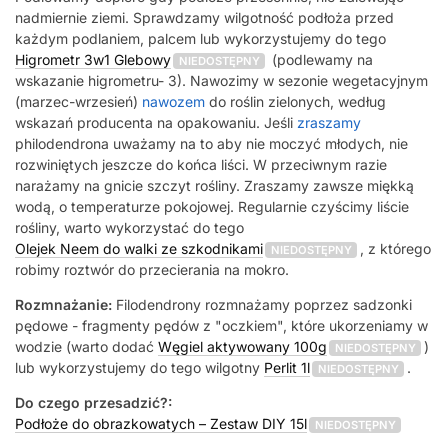
nadmiernie ziemi. Sprawdzamy wilgotność podłoża przed
każdym podlaniem, palcem lub wykorzystujemy do tego
Higrometr 3w1 Glebowy
(podlewamy na
NIEDOSTĘPNY
wskazanie higrometru- 3). Nawozimy w sezonie wegetacyjnym
(marzec-wrzesień)
nawozem
do roślin zielonych, według
wskazań producenta na opakowaniu. Jeśli
zraszamy
philodendrona uważamy na to aby nie moczyć młodych, nie
rozwiniętych jeszcze do końca liści. W przeciwnym razie
narażamy na gnicie szczyt rośliny. Zraszamy zawsze miękką
wodą, o temperaturze pokojowej. Regularnie czyścimy liście
rośliny, warto wykorzystać do tego
Olejek Neem do walki ze szkodnikami
, z którego
NIEDOSTĘPNY
robimy roztwór do przecierania na mokro.
Rozmnażanie:
Filodendrony rozmnażamy poprzez sadzonki
pędowe - fragmenty pędów z "oczkiem", które ukorzeniamy w
wodzie (warto dodać
Węgiel aktywowany 100g
)
NIEDOSTĘPNY
lub wykorzystujemy do tego wilgotny
Perlit 1l
.
NIEDOSTĘPNY
Do czego przesadzić?:
Podłoże do obrazkowatych – Zestaw DIY 15l
NIEDOSTĘPNY