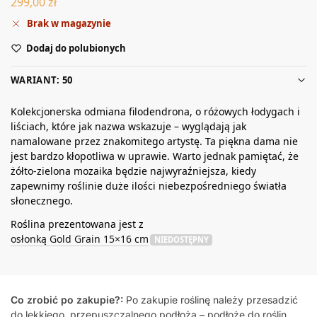
299,00
zł
Brak w magazynie
Dodaj do polubionych
WARIANT: 50
Kolekcjonerska odmiana filodendrona, o różowych łodygach i
liściach, które jak nazwa wskazuje – wyglądają jak
namalowane przez znakomitego artystę. Ta piękna dama nie
jest bardzo kłopotliwa w uprawie. Warto jednak pamiętać, że
żółto-zielona mozaika będzie najwyraźniejsza, kiedy
zapewnimy roślinie duże ilości niebezpośredniego światła
słonecznego.
Roślina prezentowana jest z
osłonką Gold Grain 15×16 cm
NIEDOSTĘPNY
Co zrobić po zakupie?:
Po zakupie roślinę należy przesadzić
do lekkiego, przepuszczalnego podłoża – podłoże do roślin