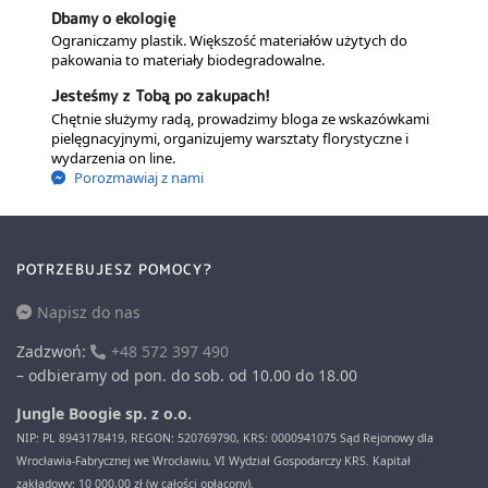
Dbamy o ekologię
Ograniczamy plastik. Większość materiałów użytych do
pakowania to materiały biodegradowalne.
Jesteśmy z Tobą po zakupach!
Chętnie służymy radą, prowadzimy bloga ze wskazówkami
pielęgnacyjnymi, organizujemy warsztaty florystyczne i
wydarzenia on line.
Porozmawiaj z nami
POTRZEBUJESZ POMOCY?
Napisz do nas
Zadzwoń:
+48 572 397 490
– odbieramy od pon. do sob. od 10.00 do 18.00
Jungle Boogie sp. z o.o.
NIP: PL 8943178419, REGON: 520769790, KRS: 0000941075 Sąd Rejonowy dla
Wrocławia-Fabrycznej we Wrocławiu, VI Wydział Gospodarczy KRS. Kapitał
zakładowy: 10 000,00 zł (w całości opłacony).