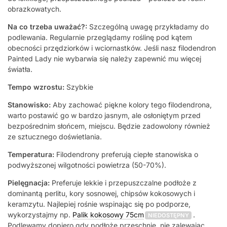
obrazkowatych.
Na co trzeba uważać?:
Szczególną uwagę przykładamy do
podlewania. Regularnie przeglądamy roślinę pod kątem
obecności przędziorków i wciornastków. Jeśli nasz filodendron
Painted Lady nie wybarwia się należy zapewnić mu więcej
światła.
Tempo wzrostu:
Szybkie
Stanowisko:
Aby zachować piękne kolory tego filodendrona,
warto postawić go w bardzo jasnym, ale osłoniętym przed
bezpośrednim słońcem, miejscu. Będzie zadowolony również
ze sztucznego doświetlania.
Temperatura:
Filodendrony preferują ciepłe stanowiska o
podwyższonej wilgotności powietrza (50-70%).
Pielęgnacja:
Preferuje lekkie i przepuszczalne podłoże z
dominantą perlitu, kory sosnowej, chipsów kokosowych i
keramzytu. Najlepiej rośnie wspinając się po podporze,
wykorzystajmy np.
Palik kokosowy 75cm
.
NIEDOSTĘPNY
Podlewamy dopiero gdy podłoże przeschnie, nie zalewając