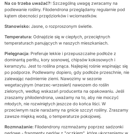
Na co trzeba uważać?:
Szczególną uwagę zwracamy na
podlewanie rośliny. Filodendrona przeglądamy regularnie pod
kątem obecności przędziorków i wciornastków.
Stanowisko:
Jasne, o rozproszonym świetle.
Temperatura:
Odnajdzie się w ciepłych, przeciętnych
temperaturach panujących w naszych mieszkaniach.
Pielęgnacja:
Preferuje lekkie i przepuszczalne podłoże z
dominantą perlitu, kory sosnowej, chipsów kokosowych i
keramzytu. Jest to roślina pnąca. Najlepiej rośnie wspinając się
po podporze. Podlewamy dopiero, gdy podłoże przeschnie, nie
zalewając nadmiernie ziemi. Nawozimy w sezonie
wegetacyjnym (marzec-wrzesień) nawozem do roślin
zielonych, według wskazań producenta na opakowaniu. Jeśli
zraszamy philodendrona, uważamy na to, aby nie moczyć
młodych, nie rozwiniętych jeszcze do końca liści. W
przeciwnym razie narażamy na gnicie szczyt rośliny. Zraszamy
zawsze miękką wodą, o temperaturze pokojowej.
Rozmnażanie:
Filodendrony rozmnażamy poprzez sadzonki
pędowe - fragmenty pędów z "oczkiem", które ukorzeniamy w