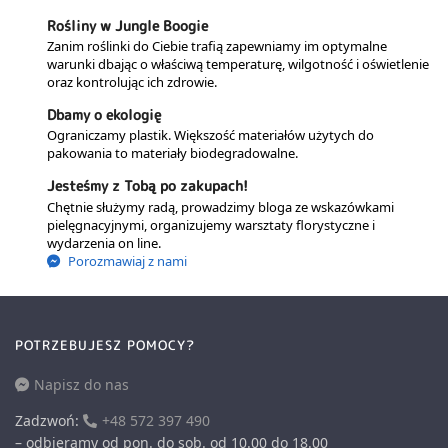
Rośliny w Jungle Boogie
Zanim roślinki do Ciebie trafią zapewniamy im optymalne
warunki dbając o właściwą temperaturę, wilgotność i oświetlenie
oraz kontrolując ich zdrowie.
Dbamy o ekologię
Ograniczamy plastik. Większość materiałów użytych do
pakowania to materiały biodegradowalne.
Jesteśmy z Tobą po zakupach!
Chętnie służymy radą, prowadzimy bloga ze wskazówkami
pielęgnacyjnymi, organizujemy warsztaty florystyczne i
wydarzenia on line.
Porozmawiaj z nami
POTRZEBUJESZ POMOCY?
Napisz do nas
Zadzwoń:
+48 572 397 490
– odbieramy od pon. do sob. od 10.00 do 18.00