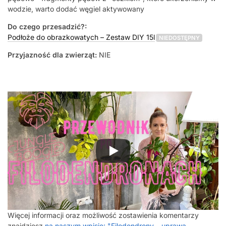
wodzie, warto dodać węgiel aktywowany
Do czego przesadzić?:
Podłoże do obrazkowatych – Zestaw DIY 15l
NIEDOSTĘPNY
Przyjazność dla zwierząt:
NIE
Więcej informacji oraz możliwość zostawienia komentarzy
znajdziesz
na naszym wpisie: "Filodendrony – uprawa,