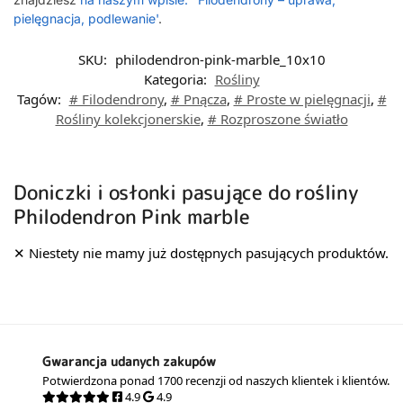
pielęgnacja, podlewanie'
.
SKU:
philodendron-pink-marble_10x10
Kategoria:
Rośliny
Tagów:
# Filodendrony
,
# Pnącza
,
# Proste w pielęgnacji
,
#
Rośliny kolekcjonerskie
,
# Rozproszone światło
Doniczki i osłonki pasujące do rośliny
Philodendron Pink marble
Gwarancja udanych zakupów
Potwierdzona ponad 1700 recenzji od naszych klientek i klientów.
4.9
4.9