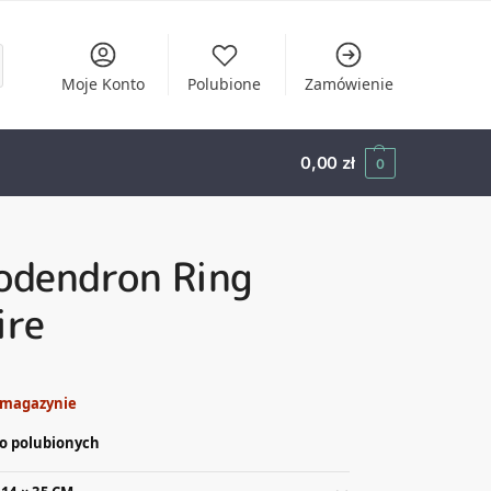
Moje Konto
Polubione
Zamówienie
0,00
zł
0
odendron Ring
ire
 magazynie
o polubionych