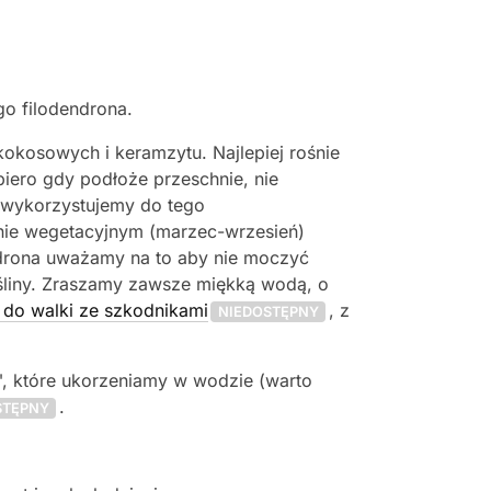
go filodendrona.
kokosowych i keramzytu. Najlepiej rośnie
iero gdy podłoże przeschnie, nie
 wykorzystujemy do tego
ie wegetacyjnym (marzec-wrzesień)
rona uważamy na to aby nie moczyć
ośliny. Zraszamy zawsze miękką wodą, o
 do walki ze szkodnikami
, z
NIEDOSTĘPNY
 które ukorzeniamy w wodzie (warto
.
STĘPNY