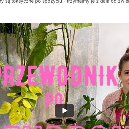
ny są toksyczne po spożyciu - trzymajmy je z dala od zwier