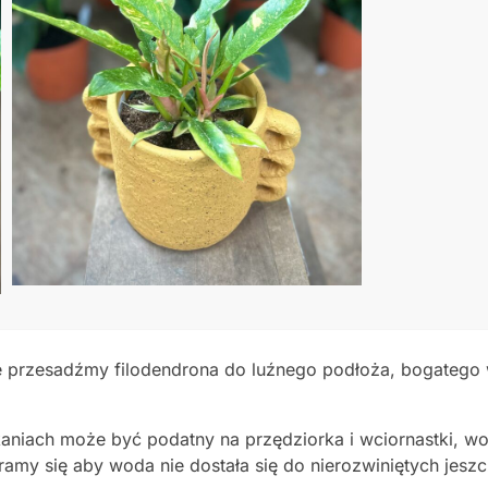
 przesadźmy filodendrona do luźnego podłoża, bogatego w
niach może być podatny na przędziorka i wciornastki, wob
ramy się aby woda nie dostała się do nierozwiniętych jeszc