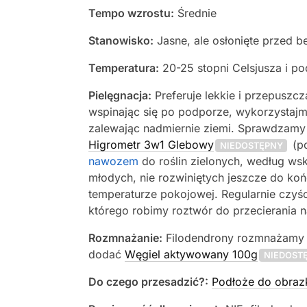
Tempo wzrostu:
Średnie
Stanowisko:
Jasne, ale osłonięte przed 
Temperatura:
20-25 stopni Celsjusza i p
Pielęgnacja:
Preferuje lekkie i przepuszc
wspinając się po podporze, wykorzystaj
zalewając nadmiernie ziemi. Sprawdzamy
Higrometr 3w1 Glebowy
(po
NIEDOSTĘPNY
nawozem
do roślin zielonych, według ws
młodych, nie rozwiniętych jeszcze do koń
temperaturze pokojowej. Regularnie czyśc
którego robimy roztwór do przecierania 
Rozmnażanie:
Filodendrony rozmnażamy 
dodać
Węgiel aktywowany 100g
NIEDOST
Do czego przesadzić?:
Podłoże do obraz