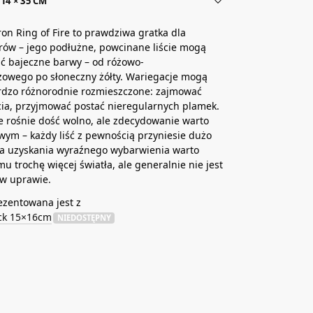
14 × 35 CM
on Ring of Fire to prawdziwa gratka dla
rów – jego podłużne, powcinane liście mogą
ć bajeczne barwy – od różowo-
owego po słoneczny żółty. Wariegacje mogą
ardzo różnorodnie rozmieszczone: zajmować
cia, przyjmować postać nieregularnych plamek.
re rośnie dość wolno, ale zdecydowanie warto
iwym – każdy liść z pewnością przyniesie dużo
la uzyskania wyraźnego wybarwienia warto
u trochę więcej światła, ale generalnie nie jest
 w uprawie.
ezentowana jest z
ick 15×16cm
NIEDOSTĘPNY