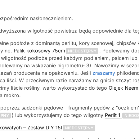
bezpośrednim nasłonecznieniem.
odwyższona wilgotność powietrza będą odpowiednie dla te
zalne podłoże z dominantą perlitu, kory sosnowej, chipsów 
my np.
Palik kokosowy 75cm
. Podlewamy dop
NIEDOSTĘPNY
 wilgotność podłoża przed każdym podlaniem, palcem lub
dlewamy na wskazanie higrometru- 3). Nawozimy w sezon
kazań producenta na opakowaniu. Jeśli
zraszamy
philodend
ca liści. W przeciwnym razie narażamy na gnicie szczyt r
imy liście rośliny, warto wykorzystać do tego
Olejek Neem
na mokro.
poprzez sadzonki pędowe - fragmenty pędów z "oczkiem",
) lub wykorzystujemy do tego wilgotny
Perlit 1l
ĘPNY
NIEDO
kowatych – Zestaw DIY 15l
NIEDOSTĘPNY