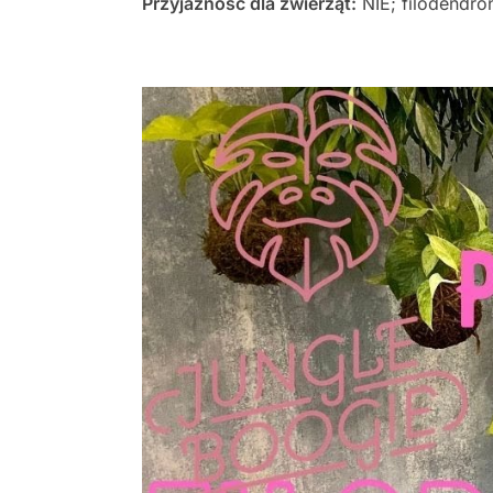
Przyjazność dla zwierząt:
NIE; filodendro