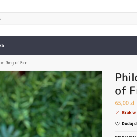
25
on Ring of Fire
Phil
of F
65,00
zł
Brak w
Dodaj d