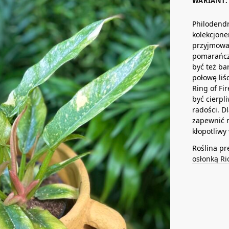
WARIANT: 
Philodendr
kolekcjone
przyjmowa
pomarańcz
być też b
połowę liś
Ring of Fi
być cierpl
radości. D
zapewnić m
kłopotliwy
Roślina pr
osłonką R