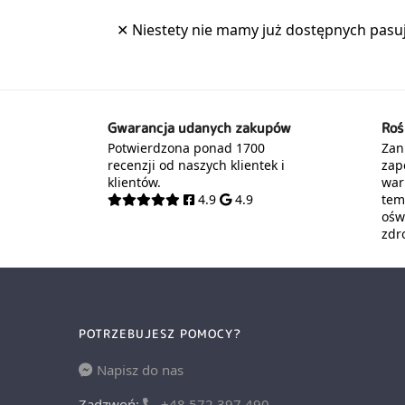
Gwarancja udanych zakupów
Roś
Potwierdzona ponad 1700
Zani
recenzji od naszych klientek i
zap
klientów.
war
4.9
4.9
tem
oświ
zdr
POTRZEBUJESZ POMOCY?
Napisz do nas
Zadzwoń:
+48 572 397 490