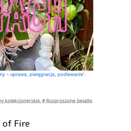
ny – uprawa, pielęgnacja, podlewanie'
.
ny kolekcjonerskie
,
# Rozproszone światło
 of Fire