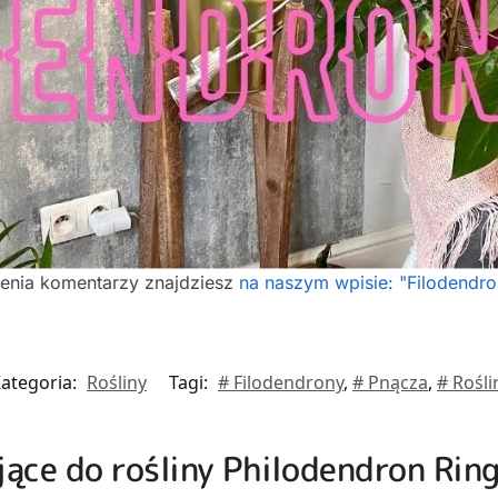
ienia komentarzy znajdziesz
na naszym wpisie: "Filodendro
ategoria:
Rośliny
Tagi:
# Filodendrony
,
# Pnącza
,
# Rośli
jące do rośliny Philodendron Ring