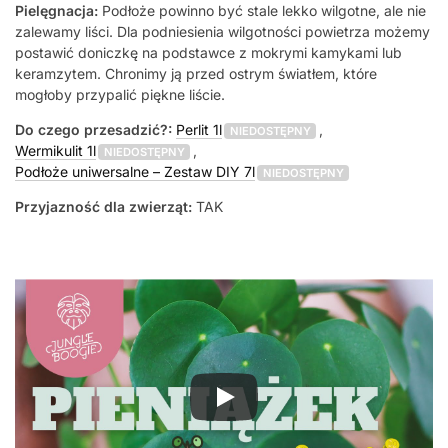
Pielęgnacja:
Podłoże powinno być stale lekko wilgotne, ale nie
zalewamy liści. Dla podniesienia wilgotności powietrza możemy
postawić doniczkę na podstawce z mokrymi kamykami lub
keramzytem. Chronimy ją przed ostrym światłem, które
mogłoby przypalić piękne liście.
Do czego przesadzić?:
Perlit 1l
,
NIEDOSTĘPNY
Wermikulit 1l
,
NIEDOSTĘPNY
Podłoże uniwersalne – Zestaw DIY 7l
NIEDOSTĘPNY
Przyjazność dla zwierząt:
TAK