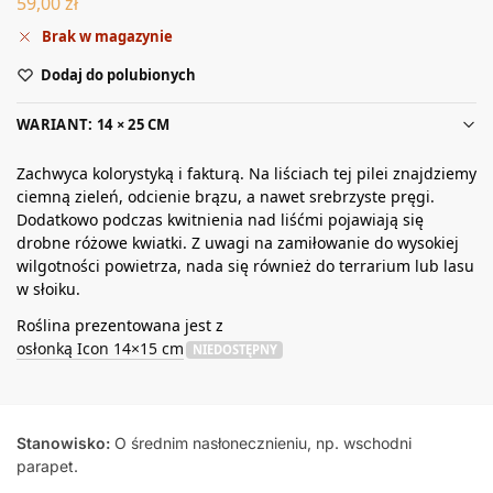
59,00
zł
Brak w magazynie
Dodaj do polubionych
WARIANT: 14 × 25 CM
Zachwyca kolorystyką i fakturą. Na liściach tej pilei znajdziemy
ciemną zieleń, odcienie brązu, a nawet srebrzyste pręgi.
Dodatkowo podczas kwitnienia nad liśćmi pojawiają się
drobne różowe kwiatki. Z uwagi na zamiłowanie do wysokiej
wilgotności powietrza, nada się również do terrarium lub lasu
w słoiku.
Roślina prezentowana jest z
osłonką Icon 14×15 cm
NIEDOSTĘPNY
Stanowisko:
O średnim nasłonecznieniu, np. wschodni
parapet.