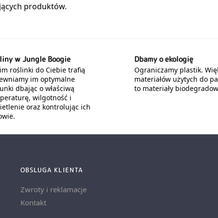
liny w Jungle Boogie
Dbamy o ekologię
m roślinki do Ciebie trafią
Ograniczamy plastik. Wię
ewniamy im optymalne
materiałów użytych do p
unki dbając o właściwą
to materiały biodegradow
peraturę, wilgotność i
etlenie oraz kontrolując ich
owie.
OBSLUGA KLIENTA
Zwroty i reklamacje
Kontakt