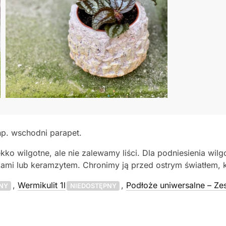
np. wschodni parapet.
kko wilgotne, ale nie zalewamy liści. Dla podniesienia wi
i lub keramzytem. Chronimy ją przed ostrym światłem, kt
,
Wermikulit 1l
,
Podłoże uniwersalne – Ze
NY
NIEDOSTĘPNY