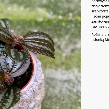
Zachwyca ko
znajdziemy
srebrzyste
liśćmi poj
zamiłowani
również do
Roślina pr
osłonką M