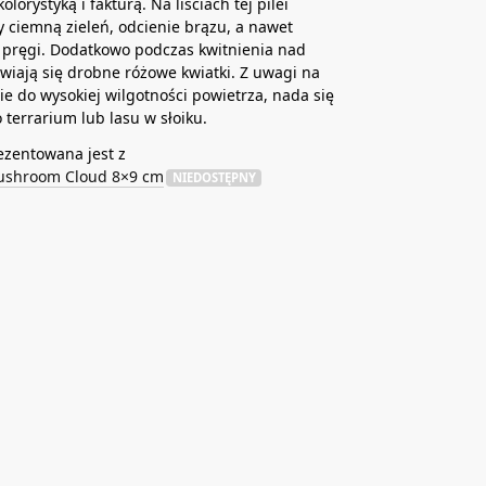
lorystyką i fakturą. Na liściach tej pilei
 ciemną zieleń, odcienie brązu, a nawet
 pręgi. Dodatkowo podczas kwitnienia nad
awiają się drobne różowe kwiatki. Z uwagi na
e do wysokiej wilgotności powietrza, nada się
 terrarium lub lasu w słoiku.
ezentowana jest z
ushroom Cloud 8×9 cm
NIEDOSTĘPNY