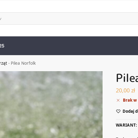
25
rząt
-
Pilea Norfolk
Pile
20,00
zł
Brak w
Dodaj d
WARIANT: 