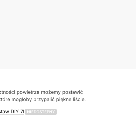
lgotności powietrza możemy postawić
óre mogłoby przypalić piękne liście.
staw DIY 7l
NIEDOSTĘPNY