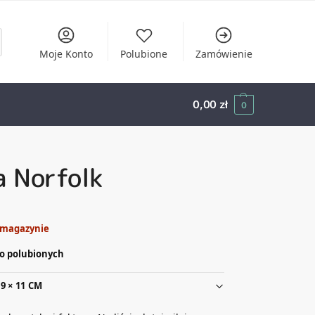
Moje Konto
Polubione
Zamówienie
0,00
zł
0
a Norfolk
 magazynie
o polubionych
9 × 11 CM