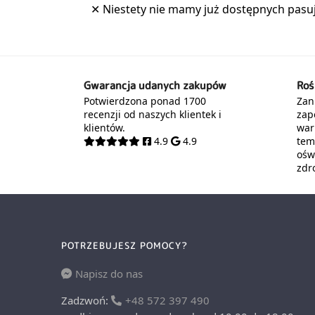
Gwarancja udanych zakupów
Roś
Potwierdzona ponad 1700
Zani
recenzji od naszych klientek i
zap
klientów.
war
4.9
4.9
tem
oświ
zdr
POTRZEBUJESZ POMOCY?
Napisz do nas
Zadzwoń:
+48 572 397 490