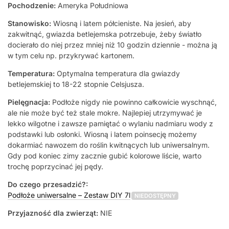
Pochodzenie:
Ameryka Południowa
Stanowisko:
Wiosną i latem półcieniste. Na jesień, aby
zakwitnąć, gwiazda betlejemska potrzebuje, żeby światło
docierało do niej przez mniej niż 10 godzin dziennie - można ją
w tym celu np. przykrywać kartonem.
Temperatura:
Optymalna temperatura dla gwiazdy
betlejemskiej to 18-22 stopnie Celsjusza.
Pielęgnacja:
Podłoże nigdy nie powinno całkowicie wyschnąć,
ale nie może być też stale mokre. Najlepiej utrzymywać je
lekko wilgotne i zawsze pamiętać o wylaniu nadmiaru wody z
podstawki lub osłonki. Wiosną i latem poinsecję możemy
dokarmiać nawozem do roślin kwitnących lub uniwersalnym.
Gdy pod koniec zimy zacznie gubić kolorowe liście, warto
trochę poprzycinać jej pędy.
Do czego przesadzić?:
Podłoże uniwersalne – Zestaw DIY 7l
NIEDOSTĘPNY
Przyjazność dla zwierząt:
NIE