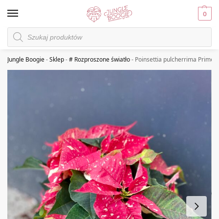
0
Jungle Boogie
-
Sklep
-
# Rozproszone światło
-
Poinsettia pulcherrima Primer