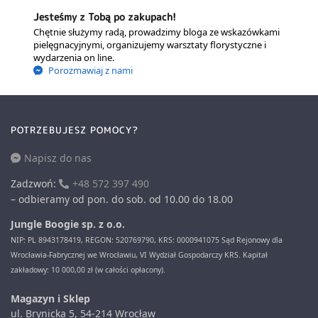
Jesteśmy z Tobą po zakupach!
Chętnie służymy radą, prowadzimy bloga ze wskazówkami
pielęgnacyjnymi, organizujemy warsztaty florystyczne i
wydarzenia on line.
Porozmawiaj z nami
POTRZEBUJESZ POMOCY?
Napisz do nas
Zadzwoń:
+48 572 397 490
– odbieramy od pon. do sob. od 10.00 do 18.00
Jungle Boogie sp. z o.o.
NIP: PL 8943178419, REGON: 520769790, KRS: 0000941075 Sąd Rejonowy dla
Wrocławia-Fabrycznej we Wrocławiu, VI Wydział Gospodarczy KRS. Kapitał
zakładowy: 10 000,00 zł (w całości opłacony).
Magazyn i Sklep
ul. Brynicka 5, 54-214 Wrocław