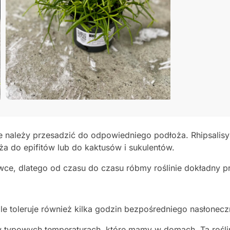
e należy przesadzić do odpowiedniego podłoża. Rhipsalisy 
 do epifitów lub do kaktusów i sukulentów.
ce, dlatego od czasu do czasu róbmy roślinie dokładny p
le toleruje również kilka godzin bezpośredniego nasłonecz
 w typowych temperaturach, które mamy w domach. Ta rośl