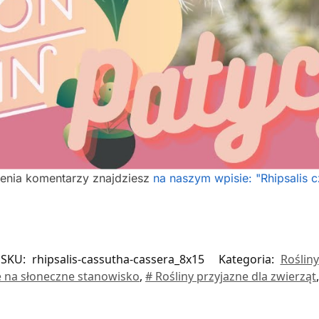
ienia komentarzy znajdziesz
na naszym wpisie: "Rhipsalis c
SKU:
rhipsalis-cassutha-cassera_8x15
Kategoria:
Rośliny
e na słoneczne stanowisko
,
# Rośliny przyjazne dla zwierząt