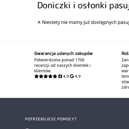
Doniczki i osłonki pasu
Gwarancja udanych zakupów
Roś
Potwierdzona ponad 1700
Zani
recenzji od naszych klientek i
zap
klientów.
war
4.9
4.9
tem
oświ
zdr
POTRZEBUJESZ POMOCY?