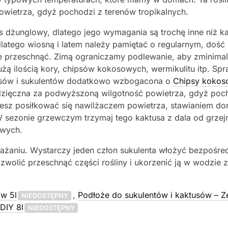
wietrza, gdyż pochodzi z terenów tropikalnych.
tus dżunglowy, dlatego jego wymagania są trochę inne niż
dlatego wiosną i latem należy pamiętać o regularnym, doś
przeschnąć. Zimą ograniczamy podlewanie, aby zminimali
ą ilością kory, chipsów kokosowych, wermikulitu itp. Spr
tusów i sukulentów dodatkowo wzbogacona o
Chipsy kokos
zięczna za podwyższoną wilgotność powietrza, gdyż pocho
esz posiłkować się nawilżaczem powietrza, stawianiem do
W sezonie grzewczym trzymaj tego kaktusa z dala od grze
owych.
ażaniu. Wystarczy jeden człon sukulenta włożyć bezpośre
zwolić przeschnąć części rośliny i ukorzenić ją w wodzie 
ów 5l
,
Podłoże do sukulentów i kaktusów – Z
NIEDOSTĘPNY
DIY 8l
NIEDOSTĘPNY