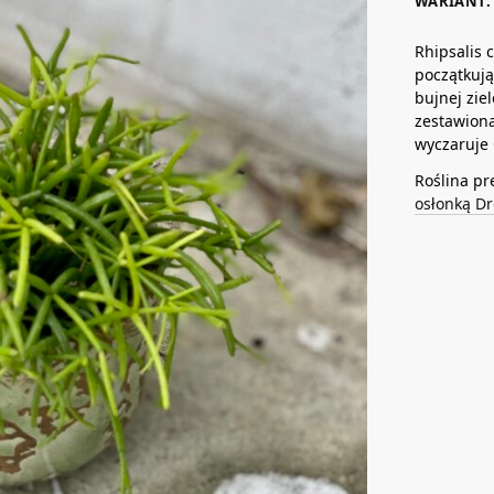
WARIANT: 
Rhipsalis 
początkują
bujnej zie
zestawiona
wyczaruje 
Roślina pr
osłonką D