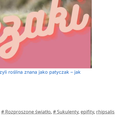
zyli roślina znana jako patyczak – jak
,
# Rozproszone światło
,
# Sukulenty
,
epifity
,
rhipsalis