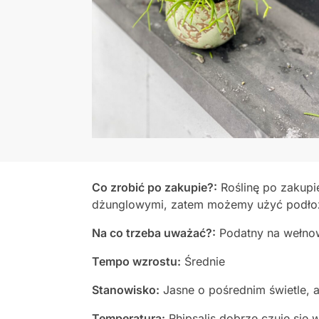
Co zrobić po zakupie?:
Roślinę po zakupi
dżunglowymi, zatem możemy użyć podłoża
Na co trzeba uważać?:
Podatny na wełnow
Tempo wzrostu:
Średnie
Stanowisko:
Jasne o pośrednim świetle, a
Temperatura:
Rhipsalis dobrze czuje się