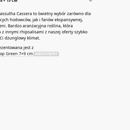
8 × 15 CM
cassutha Cassera to świetny wybór zarówno dla
cych hodowców, jak i fanów ekspansywnej,
leni. Bardzo aranżacyjna roślina, która
 z innymi rhipsalisami z naszej oferty szybko
Ci dżunglowy klimat.
ezentowana jest z
rop Green 7×9 cm
NIEDOSTĘPNY