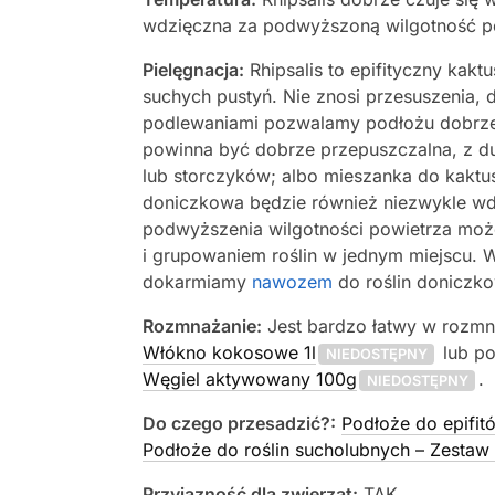
wdzięczna za podwyższoną wilgotność po
Pielęgnacja:
Rhipsalis to epifityczny kak
suchych pustyń. Nie znosi przesuszenia, 
podlewaniami pozwalamy podłożu dobrze 
powinna być dobrze przepuszczalna, z duż
lub storczyków; albo mieszanka do kak
doniczkowa będzie również niezwykle wd
podwyższenia wilgotności powietrza moż
i grupowaniem roślin w jednym miejscu. 
dokarmiamy
nawozem
do roślin doniczk
Rozmnażanie:
Jest bardzo łatwy w rozmn
Włókno kokosowe 1l
lub po
NIEDOSTĘPNY
Węgiel aktywowany 100g
.
NIEDOSTĘPNY
Do czego przesadzić?:
Podłoże do epifit
Podłoże do roślin sucholubnych – Zestaw 
Przyjazność dla zwierząt:
TAK