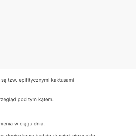
są tzw. epifitycznymi kaktusami
rzegląd pod tym kątem.
nienia w ciągu dnia.
ina doniczkowa będzie również niezwykle