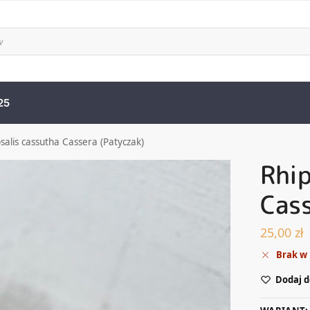
25
salis cassutha Cassera (Patyczak)
Rhip
Cass
25,00
zł
Brak w
Dodaj d