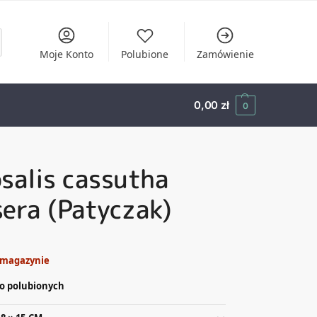
Moje Konto
Polubione
Zamówienie
0,00
zł
0
salis cassutha
era (Patyczak)
 magazynie
o polubionych