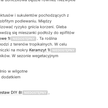
 kaktusów i sukulentów pochodzących z
ć obfitym podlewaniu. Między
zować ryzyko gnicia korzeni. Gleba
awdzą się mieszanki podłoży do epifitów
owe 1l
. Ta roślina
NIEDOSTĘPNY
dzi z terenów tropikalnych. W celu
niczki na mokry
Keramzyt 1l
NIEDOSTĘPNY
jników. W sezonie wegetacyjnym
dnio w wilgotne
z dodatkiem
estaw DIY 8l
,
NIEDOSTĘPNY