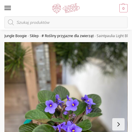
0
Jungle Boogie
-
Sklep
-
# Rośliny przyjazne dla zwierząt
-
Saintpaulia Light Blue