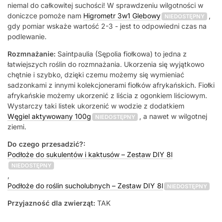
niemal do całkowitej suchości! W sprawdzeniu wilgotności w
doniczce pomoże nam
Higrometr 3w1 Glebowy
,
NIEDOSTĘPNY
gdy pomiar wskaże wartość 2-3 - jest to odpowiedni czas na
podlewanie.
Rozmnażanie:
Saintpaulia (Sępolia fiołkowa) to jedna z
łatwiejszych roślin do rozmnażania. Ukorzenia się wyjątkowo
chętnie i szybko, dzięki czemu możemy się wymieniać
sadzonkami z innymi kolekcjonerami fiołków afrykańskich. Fiołki
afrykańskie możemy ukorzenić z liścia z ogonkiem liściowym.
Wystarczy taki listek ukorzenić w wodzie z dodatkiem
Węgiel aktywowany 100g
, a nawet w wilgotnej
NIEDOSTĘPNY
ziemi.
Do czego przesadzić?:
Podłoże do sukulentów i kaktusów – Zestaw DIY 8l
NIEDOSTĘPNY
,
Podłoże do roślin sucholubnych – Zestaw DIY 8l
NIEDOSTĘPNY
Przyjazność dla zwierząt:
TAK