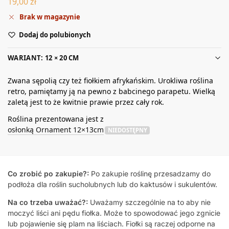
19,00
zł
Brak w magazynie
Dodaj do polubionych
WARIANT: 12 × 20 CM
Zwana sępolią czy też fiołkiem afrykańskim. Urokliwa roślina
retro, pamiętamy ją na pewno z babcinego parapetu. Wielką
zaletą jest to że kwitnie prawie przez cały rok.
Roślina prezentowana jest z
osłonką Ornament 12×13cm
NIEDOSTĘPNY
Co zrobić po zakupie?:
Po zakupie roślinę przesadzamy do
podłoża dla roślin sucholubnych lub do kaktusów i sukulentów.
Na co trzeba uważać?:
Uważamy szczególnie na to aby nie
moczyć liści ani pędu fiołka. Może to spowodować jego zgnicie
lub pojawienie się plam na liściach. Fiołki są raczej odporne na