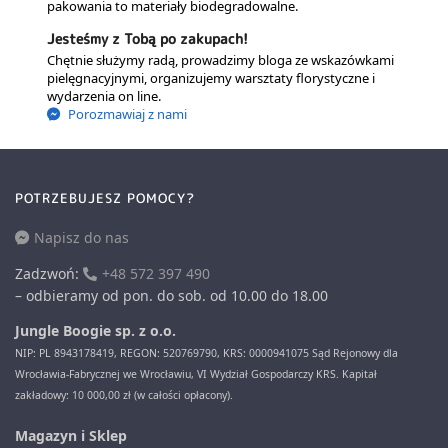
pakowania to materiały biodegradowalne.
Jesteśmy z Tobą po zakupach!
Chętnie służymy radą, prowadzimy bloga ze wskazówkami
pielęgnacyjnymi, organizujemy warsztaty florystyczne i
wydarzenia on line.
Porozmawiaj z nami
POTRZEBUJESZ POMOCY?
Napisz do nas
Zadzwoń:
+48 572 397 490
– odbieramy od pon. do sob. od 10.00 do 18.00
Jungle Boogie sp. z o.o.
NIP: PL 8943178419, REGON: 520769790, KRS: 0000941075 Sąd Rejonowy dla
Wrocławia-Fabrycznej we Wrocławiu, VI Wydział Gospodarczy KRS. Kapitał
zakładowy: 10 000,00 zł (w całości opłacony).
Magazyn i Sklep