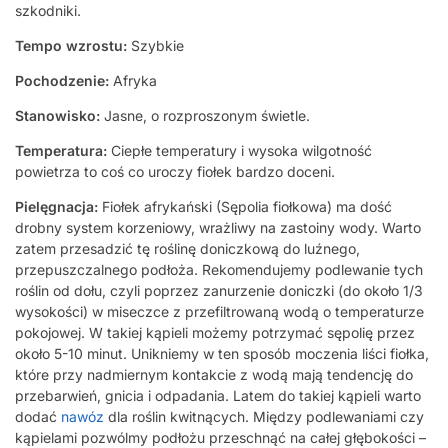
szkodniki.
Tempo wzrostu:
Szybkie
Pochodzenie:
Afryka
Stanowisko:
Jasne, o rozproszonym świetle.
Temperatura:
Ciepłe temperatury i wysoka wilgotność
powietrza to coś co uroczy fiołek bardzo doceni.
Pielęgnacja:
Fiołek afrykański (Sępolia fiołkowa) ma dość
drobny system korzeniowy, wrażliwy na zastoiny wody. Warto
zatem przesadzić tę roślinę doniczkową do luźnego,
przepuszczalnego podłoża. Rekomendujemy podlewanie tych
roślin od dołu, czyli poprzez zanurzenie doniczki (do około 1/3
wysokości) w miseczce z przefiltrowaną wodą o temperaturze
pokojowej. W takiej kąpieli możemy potrzymać sępolię przez
około 5-10 minut. Unikniemy w ten sposób moczenia liści fiołka,
które przy nadmiernym kontakcie z wodą mają tendencję do
przebarwień, gnicia i odpadania. Latem do takiej kąpieli warto
dodać
nawóz
dla roślin kwitnących. Między podlewaniami czy
kąpielami pozwólmy podłożu przeschnąć na całej głębokości –