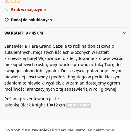
85,00
zł
Brak w magazynie
Dodaj do polubionych
WARIANT: 9 × 45 CM
Sansevieria Tiara Grand Gazelle to roślina doniczkowa o
sukulentnych, mięsistych liściach ułożonych w kształt
królewskiej tiary! Wężownice to zdecydowanie królowe wśród
niekłopotliwych roślin, więc warto sprowadzić taką Tiarę do
swojego salonu lub sypialni. Do szczęścia potrzebuje jedynie
niewielkiej ilości wody i podłoża bogatego w perlit. Naszym
zdaniem to niewielki wysiłek, a w zamian dostajemy ogrom
możliwości aranżacyjnych z tą sansewierią w roli głównej.
Roślina prezentowana jest z
osłonką Black Knight 10×12 cm
NIEDOSTĘPNY
Co zrobić po zakupie?:
Po zakupie warto jak najszybciej