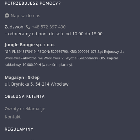
POTRZEBUJESZ POMOCY?
Napisz do nas
Zadzwoń:
+48 572 397 490
– odbieramy od pon. do sob. od 10.00 do 18.00
Jungle Boogie sp. z o.o.
NIP: PL 8943178419, REGON: 520769790, KRS: 0000941075 Sąd Rejonowy dla
Wrocławia-Fabrycznej we Wrocławiu, VI Wydział Gospodarczy KRS. Kapitał
zakładowy: 10 000,00 zł (w całości opłacony).
Magazyn i Sklep
ul. Brynicka 5, 54-214 Wrocław
OBSLUGA KLIENTA
Zwroty i reklamacje
Kontakt
REGULAMINY