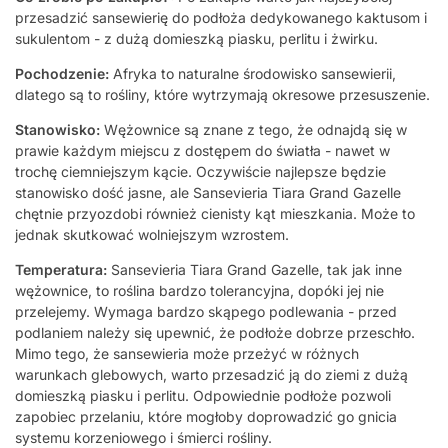
przesadzić sansewierię do podłoża dedykowanego kaktusom i
sukulentom - z dużą domieszką piasku, perlitu i żwirku.
Pochodzenie:
Afryka to naturalne środowisko sansewierii,
dlatego są to rośliny, które wytrzymają okresowe przesuszenie.
Stanowisko:
Wężownice są znane z tego, że odnajdą się w
prawie każdym miejscu z dostępem do światła - nawet w
trochę ciemniejszym kącie. Oczywiście najlepsze będzie
stanowisko dość jasne, ale Sansevieria Tiara Grand Gazelle
chętnie przyozdobi również cienisty kąt mieszkania. Może to
jednak skutkować wolniejszym wzrostem.
Temperatura:
Sansevieria Tiara Grand Gazelle, tak jak inne
wężownice, to roślina bardzo tolerancyjna, dopóki jej nie
przelejemy. Wymaga bardzo skąpego podlewania - przed
podlaniem należy się upewnić, że podłoże dobrze przeschło.
Mimo tego, że sansewieria może przeżyć w różnych
warunkach glebowych, warto przesadzić ją do ziemi z dużą
domieszką piasku i perlitu. Odpowiednie podłoże pozwoli
zapobiec przelaniu, które mogłoby doprowadzić go gnicia
systemu korzeniowego i śmierci rośliny.