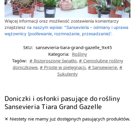
Więcej informacji oraz możliwość zostawienia komentarzy
znajdziesz
na naszym wpisie: "Sansevieria – odmiany i uprawa
wężownicy (podlewanie, rozmnażanie, przesadzanie)'
.
SKU:
sansevieria-tiara-grand-gazelle_9x45
Kategoria:
Rośliny
Tagów:
# Rozproszone światło
,
# Cieniolubne rośliny
doniczkowe
,
# Proste w pielęgnacji
,
# Sansewierie
,
#
Sukulenty
Doniczki i osłonki pasujące do rośliny
Sansevieria Tiara Grand Gazelle