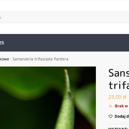
25
zkowe
-
Sansevieria trifasciata Pantera
Sans
trif
23,00
zł
Brak w
Dodaj d