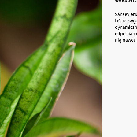
WARIANT: 
Sansevieri
Liście zwi
dynamiczne
odporna i 
nią nawet 