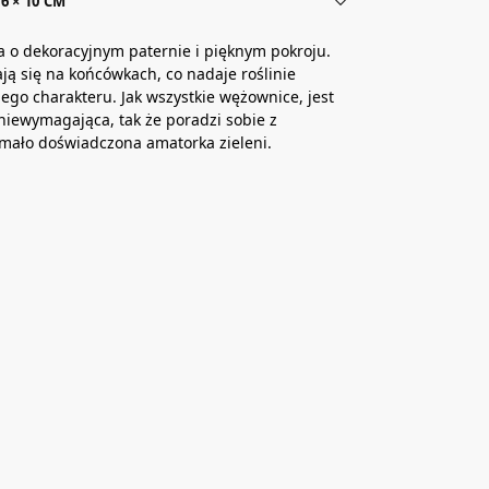
6 × 10 CM
a o dekoracyjnym paternie i pięknym pokroju.
jają się na końcówkach, co nadaje roślinie
go charakteru. Jak wszystkie wężownice, jest
niewymagająca, tak że poradzi sobie z
mało doświadczona amatorka zieleni.