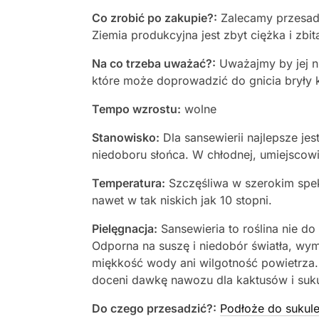
Co zrobić po zakupie?:
Zalecamy przesadz
Ziemia produkcyjna jest zbyt ciężka i zbita
Na co trzeba uważać?:
Uważajmy by jej n
które może doprowadzić do gnicia bryły 
Tempo wzrostu:
wolne
Stanowisko:
Dla sansewierii najlepsze je
niedoboru słońca. W chłodnej, umiejscowio
Temperatura:
Szczęśliwa w szerokim spek
nawet w tak niskich jak 10 stopni.
Pielęgnacja:
Sansewieria to roślina nie d
Odporna na suszę i niedobór światła, wym
miękkość wody ani wilgotność powietrza. N
doceni dawkę nawozu dla kaktusów i suk
Do czego przesadzić?:
Podłoże do sukule