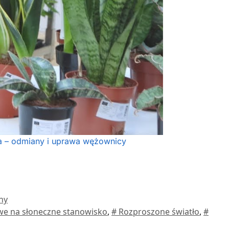
ia – odmiany i uprawa wężownicy
ny
we na słoneczne stanowisko
,
# Rozproszone światło
,
#