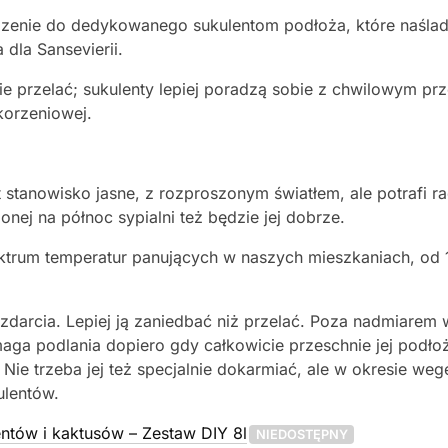
enie do dedykowanego sukulentom podłoża, które naśladuj
 dla Sansevierii.
ie przelać; sukulenty lepiej poradzą sobie z chwilowym p
korzeniowej.
st stanowisko jasne, z rozproszonym światłem, ale potrafi
nej na północ sypialni też będzie jej dobrze.
trum temperatur panujących w naszych mieszkaniach, od 14
o zdarcia. Lepiej ją zaniedbać niż przelać. Poza nadmiar
aga podlania dopiero gdy całkowicie przeschnie jej podłoż
ie trzeba jej też specjalnie dokarmiać, ale w okresie weg
ulentów.
ntów i kaktusów – Zestaw DIY 8l
NIEDOSTĘPNY