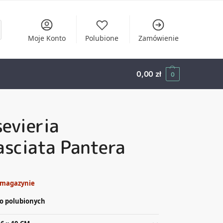
Moje Konto
Polubione
Zamówienie
0,00
zł
0
evieria
asciata Pantera
 magazynie
o polubionych