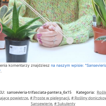
ienia komentarzy znajdziesz
na naszym wpisie: "Sansevier
'
.
KU:
sansevieria-trifasciata-pantera_6x15
Kategoria:
Rośli
ające powietrze
,
# Proste w pielęgnacji
,
# Rośliny doniczko
Sansewierie
,
# Sukulenty