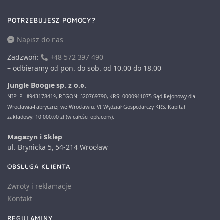
POTRZEBUJESZ POMOCY?
Napisz do nas
Zadzwoń:
+48 572 397 490
– odbieramy od pon. do sob. od 10.00 do 18.00
Jungle Boogie sp. z o.o.
NIP: PL 8943178419, REGON: 520769790, KRS: 0000941075 Sąd Rejonowy dla
Wrocławia-Fabrycznej we Wrocławiu, VI Wydział Gospodarczy KRS. Kapitał
zakładowy: 10 000,00 zł (w całości opłacony).
Magazyn i Sklep
ul. Brynicka 5, 54-214 Wrocław
OBSLUGA KLIENTA
Zwroty i reklamacje
Kontakt
REGULAMINY