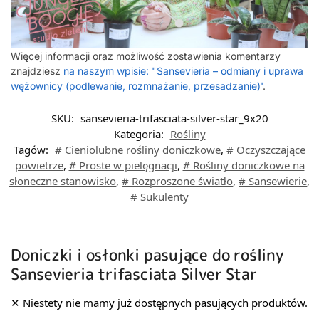
Więcej informacji oraz możliwość zostawienia komentarzy
znajdziesz
na naszym wpisie: "Sansevieria – odmiany i uprawa
wężownicy (podlewanie, rozmnażanie, przesadzanie)'
.
SKU:
sansevieria-trifasciata-silver-star_9x20
Kategoria:
Rośliny
Tagów:
# Cieniolubne rośliny doniczkowe
,
# Oczyszczające
powietrze
,
# Proste w pielęgnacji
,
# Rośliny doniczkowe na
słoneczne stanowisko
,
# Rozproszone światło
,
# Sansewierie
,
# Sukulenty
Doniczki i osłonki pasujące do rośliny
Sansevieria trifasciata Silver Star