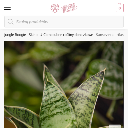
0
Jungle Boogie
-
Sklep
-
# Cieniolubne rośliny doniczkowe
-
Sansevieria trifascia