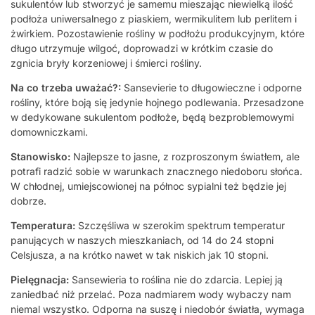
sukulentów lub stworzyć je samemu mieszając niewielką ilość
podłoża uniwersalnego z piaskiem, wermikulitem lub perlitem i
żwirkiem. Pozostawienie rośliny w podłożu produkcyjnym, które
długo utrzymuje wilgoć, doprowadzi w krótkim czasie do
zgnicia bryły korzeniowej i śmierci rośliny.
Na co trzeba uważać?:
Sansevierie to długowieczne i odporne
rośliny, które boją się jedynie hojnego podlewania. Przesadzone
w dedykowane sukulentom podłoże, będą bezproblemowymi
domowniczkami.
Stanowisko:
Najlepsze to jasne, z rozproszonym światłem, ale
potrafi radzić sobie w warunkach znacznego niedoboru słońca.
W chłodnej, umiejscowionej na północ sypialni też będzie jej
dobrze.
Temperatura:
Szczęśliwa w szerokim spektrum temperatur
panujących w naszych mieszkaniach, od 14 do 24 stopni
Celsjusza, a na krótko nawet w tak niskich jak 10 stopni.
Pielęgnacja:
Sansewieria to roślina nie do zdarcia. Lepiej ją
zaniedbać niż przelać. Poza nadmiarem wody wybaczy nam
niemal wszystko. Odporna na suszę i niedobór światła, wymaga