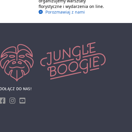
organizujemy warsztaty
florystyczne i wydarzenia on line.
Porozmawiaj z nami
DOŁĄCZ DO NAS!