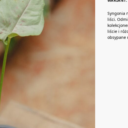
WARIANT: 
Syngonia 
liści. Odm
kolekcjone
liście i ró
obsypane 