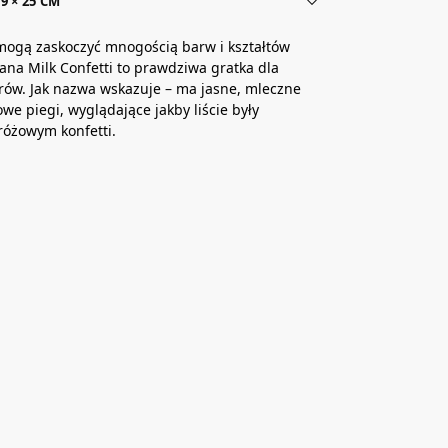
9 × 25 CM
mogą zaskoczyć mnogością barw i kształtów
iana Milk Confetti to prawdziwa gratka dla
rów. Jak nazwa wskazuje – ma jasne, mleczne
żowe piegi, wyglądające jakby liście były
różowym konfetti.