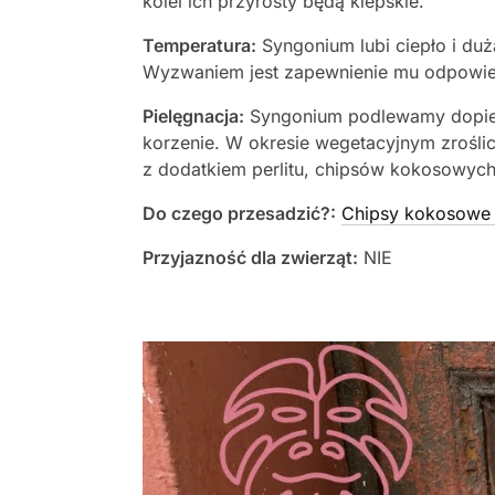
kolei ich przyrosty będą kiepskie.
Temperatura:
Syngonium lubi ciepło i du
Wyzwaniem jest zapewnienie mu odpowiedn
Pielęgnacja:
Syngonium podlewamy dopier
korzenie. W okresie wegetacyjnym zrośli
z dodatkiem perlitu, chipsów kokosowych
Do czego przesadzić?:
Chipsy kokosowe 
Przyjazność dla zwierząt:
NIE