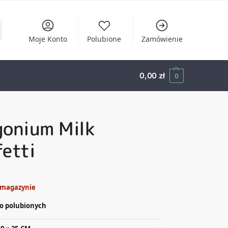
Moje Konto
Polubione
Zamówienie
0,00
zł
0
gonium Milk
etti
ł
 magazynie
o polubionych