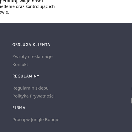
peraturę, wilgotność i
etlenie oraz kontrolując ich
owie.
OBSLUGA KLIENTA
Zwroty i reklamacje
Kontakt
REGULAMINY
Regulamin sklepu
Polityka Prywatności
FIRMA
Pracuj w Jungle Boogie