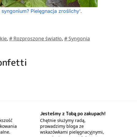
 syngonium? Pielęgnacja zroślichy'
.
kie
,
# Rozproszone światło
,
# Syngonia
onfetti
Jesteśmy z Tobą po zakupach!
kszość
Chętnie służymy radą,
akowania
prowadzimy bloga ze
alne.
wskazówkami pielęgnacyjnymi,