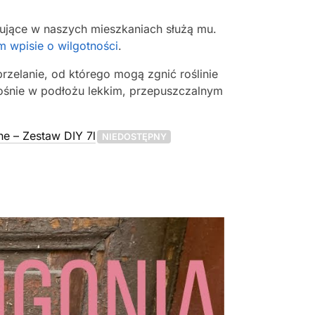
anujące w naszych mieszkaniach służą mu.
 wpisie o wilgotności
.
elanie, od którego mogą zgnić roślinie
rośnie w podłożu lekkim, przepuszczalnym
ne – Zestaw DIY 7l
NIEDOSTĘPNY