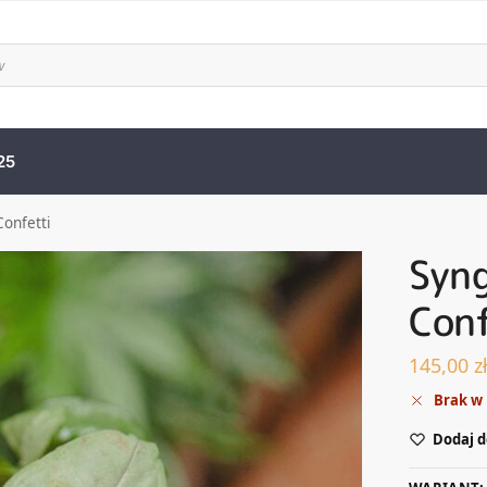
25
onfetti
Syn
Conf
145,00
z
Brak w
Dodaj d