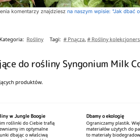
ienia komentarzy znajdziesz
na naszym wpisie: "Jak dbać o
Kategoria:
Rośliny
Tagi:
# Pnącza
,
# Rośliny kolekcjoners
jące do rośliny Syngonium Milk C
liny w Jungle Boogie
Dbamy o ekologię
m roślinki do Ciebie trafią
Ograniczamy plastik. Wię
ewniamy im optymalne
materiałów użytych do p
unki dbając o właściwą
to materiały biodegradow