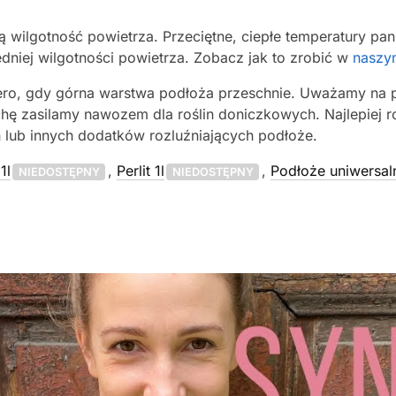
żą wilgotność powietrza. Przeciętne, ciepłe temperatury p
iej wilgotności powietrza. Zobacz jak to zrobić w
naszym
o, gdy górna warstwa podłoża przeschnie. Uważamy na prz
chę zasilamy nawozem dla roślin doniczkowych. Najlepiej 
 lub innych dodatków rozluźniających podłoże.
1l
,
Perlit 1l
,
Podłoże uniwersal
NIEDOSTĘPNY
NIEDOSTĘPNY