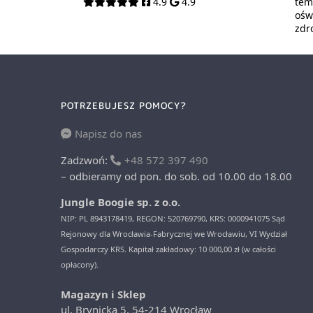
4.9
4.9
tem
oświ
zdr
POTRZEBUJESZ POMOCY?
Napisz do nas
Zadzwoń:
+48 572 397 490
– odbieramy od pon. do sob. od 10.00 do 18.00
Jungle Boogie sp. z o.o.
NIP: PL 8943178419, REGON: 520769790, KRS: 0000941075 Sąd
Rejonowy dla Wrocławia-Fabrycznej we Wrocławiu, VI Wydział
Gospodarczy KRS. Kapitał zakładowy: 10 000,00 zł (w całości
opłacony).
Magazyn i Sklep
ul. Brynicka 5, 54-214 Wrocław