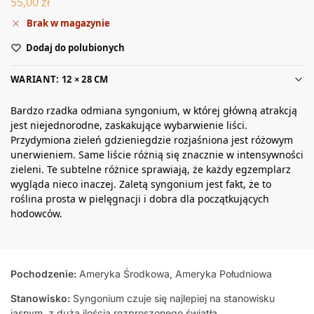
55,00
zł
Brak w magazynie
Dodaj do polubionych
WARIANT: 12 × 28 CM
Bardzo rzadka odmiana syngonium, w której główną atrakcją
jest niejednorodne, zaskakujące wybarwienie liści.
Przydymiona zieleń gdzieniegdzie rozjaśniona jest różowym
unerwieniem. Same liście różnią się znacznie w intensywności
zieleni. Te subtelne różnice sprawiają, że każdy egzemplarz
wygląda nieco inaczej. Zaletą syngonium jest fakt, że to
roślina prosta w pielęgnacji i dobra dla początkujących
hodowców.
Pochodzenie:
Ameryka Środkowa, Ameryka Południowa
Stanowisko:
Syngonium czuje się najlepiej na stanowisku
jasnym, z dużą ilością rozproszonego światła.