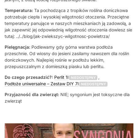
Temperatura:
Ta pochodząca z tropików roślina doniczkowa
potrzebuje ciepła i wysokiej wilgotności otoczenia. Przeciętne
temperatury panujące w naszych mieszkaniach ją zadowolą, a
jak zapewnić jej odpowiednią wilgotność otoczenia dowiesz sie
tutaj: ../../blog/jak-zwiekszyc-wilgotnosc-powietrza/
Pielęgnacja:
Podlewamy gdy górna warstwa podłoża
przeschnie. Od wiosny do jesieni zasilamy nawozem dla roślin
doniczkowych. Najlepiej rośnie w podłożu lekkim,
przepuszczalnym z domieszką piasku lub perlitu.
Do czego przesadzić?:
Perlit 1l
,
NIEDOSTĘPNY
Podłoże uniwersalne – Zestaw DIY 7l
NIEDOSTĘPNY
Przyjazność dla zwierząt:
NIE; syngonium jest toksyczne dla
zwierząt