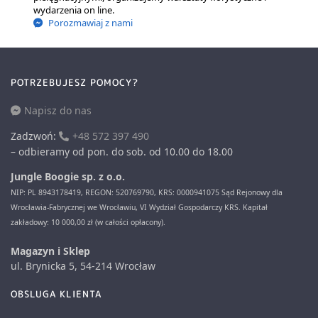
wydarzenia on line.
Porozmawiaj z nami
POTRZEBUJESZ POMOCY?
Napisz do nas
Zadzwoń:
+48 572 397 490
– odbieramy od pon. do sob. od 10.00 do 18.00
Jungle Boogie sp. z o.o.
NIP: PL 8943178419, REGON: 520769790, KRS: 0000941075 Sąd Rejonowy dla
Wrocławia-Fabrycznej we Wrocławiu, VI Wydział Gospodarczy KRS. Kapitał
zakładowy: 10 000,00 zł (w całości opłacony).
Magazyn i Sklep
ul. Brynicka 5, 54-214 Wrocław
OBSLUGA KLIENTA