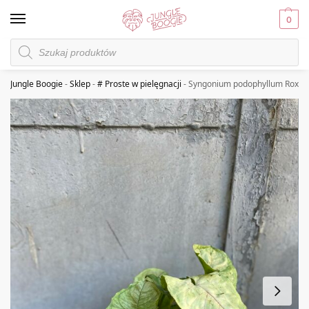
0
Jungle Boogie
-
Sklep
-
# Proste w pielęgnacji
-
Syngonium podophyllum Roxan