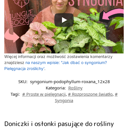
Więcej informacji oraz możliwość zostawienia komentarzy
znajdziesz
na naszym wpisie: "Jak dbać o syngonium?
Pielęgnacja zroślichy'
.
SKU:
syngonium-podophyllum-roxana_12x28
Kategoria:
Rośliny
Tagi:
# Proste w pielęgnacji
,
# Rozproszone światło
,
#
Syngonia
Doniczki i osłonki pasujące do rośliny