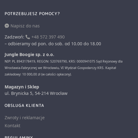
POTRZEBUJESZ POMOCY?
Napisz do nas
Zadzwoń:
+48 572 397 490
– odbieramy od pon. do sob. od 10.00 do 18.00
Jungle Boogie sp. z o.o.
NIP: PL 8943178419, REGON: 520769790, KRS: 0000941075 Sąd Rejonowy dla
Wrocławia-Fabrycznej we Wrocławiu, VI Wydział Gospodarczy KRS. Kapitał
zakładowy: 10 000,00 zł (w całości opłacony).
Magazyn i Sklep
ul. Brynicka 5, 54-214 Wrocław
OBSLUGA KLIENTA
Zwroty i reklamacje
Kontakt
REGULAMINY