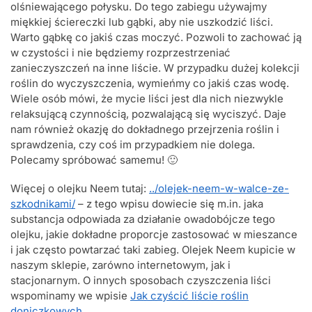
olśniewającego połysku. Do tego zabiegu używajmy
miękkiej ściereczki lub gąbki, aby nie uszkodzić liści.
Warto gąbkę co jakiś czas moczyć. Pozwoli to zachować ją
w czystości i nie będziemy rozprzestrzeniać
zanieczyszczeń na inne liście. W przypadku dużej kolekcji
roślin do wyczyszczenia, wymieńmy co jakiś czas wodę.
Wiele osób mówi, że mycie liści jest dla nich niezwykle
relaksującą czynnością, pozwalającą się wyciszyć. Daje
nam również okazję do dokładnego przejrzenia roślin i
sprawdzenia, czy coś im przypadkiem nie dolega.
Polecamy spróbować samemu! 🙂
Więcej o olejku Neem tutaj:
../olejek-neem-w-walce-ze-
szkodnikami/
– z tego wpisu dowiecie się m.in. jaka
substancja odpowiada za działanie owadobójcze tego
olejku, jakie dokładne proporcje zastosować w mieszance
i jak często powtarzać taki zabieg. Olejek Neem kupicie w
naszym sklepie, zarówno internetowym, jak i
stacjonarnym. O innych sposobach czyszczenia liści
wspominamy we wpisie
Jak czyścić liście roślin
doniczkowych
.