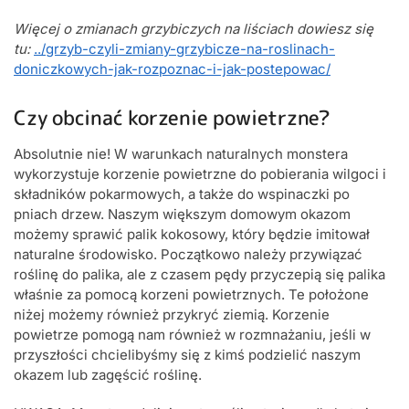
Więcej o zmianach grzybiczych na liściach dowiesz się
tu:
../grzyb-czyli-zmiany-grzybicze-na-roslinach-
doniczkowych-jak-rozpoznac-i-jak-postepowac/
Czy obcinać korzenie powietrzne?
Absolutnie nie! W warunkach naturalnych monstera
wykorzystuje korzenie powietrzne do pobierania wilgoci i
składników pokarmowych, a także do wspinaczki po
pniach drzew. Naszym większym domowym okazom
możemy sprawić palik kokosowy, który będzie imitował
naturalne środowisko. Początkowo należy przywiązać
roślinę do palika, ale z czasem pędy przyczepią się palika
właśnie za pomocą korzeni powietrznych. Te położone
niżej możemy również przykryć ziemią. Korzenie
powietrze pomogą nam również w rozmnażaniu, jeśli w
przyszłości chcielibyśmy się z kimś podzielić naszym
okazem lub zagęścić roślinę.