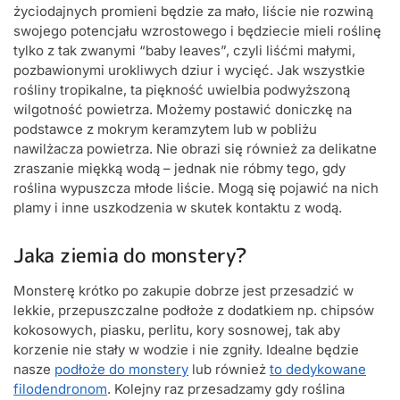
życiodajnych promieni będzie za mało, liście nie rozwiną
swojego potencjału wzrostowego i będziecie mieli roślinę
tylko z tak zwanymi “baby leaves”, czyli liśćmi małymi,
pozbawionymi urokliwych dziur i wycięć. Jak wszystkie
rośliny tropikalne, ta piękność uwielbia podwyższoną
wilgotność powietrza. Możemy postawić doniczkę na
podstawce z mokrym keramzytem lub w pobliżu
nawilżacza powietrza. Nie obrazi się również za delikatne
zraszanie miękką wodą – jednak nie róbmy tego, gdy
roślina wypuszcza młode liście. Mogą się pojawić na nich
plamy i inne uszkodzenia w skutek kontaktu z wodą.
Jaka ziemia do monstery?
Monsterę krótko po zakupie dobrze jest przesadzić w
lekkie, przepuszczalne podłoże z dodatkiem np. chipsów
kokosowych, piasku, perlitu, kory sosnowej, tak aby
korzenie nie stały w wodzie i nie zgniły. Idealne będzie
nasze
podłoże do monstery
lub również
to dedykowane
filodendronom
. Kolejny raz przesadzamy gdy roślina