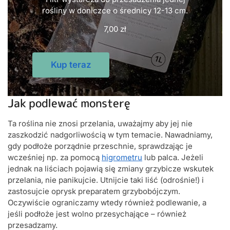
rośliny w doniczce o średnicy 12-13 cm.
7,00
zł
Kup teraz
Jak podlewać monsterę
Ta roślina nie znosi przelania, uważajmy aby jej nie
zaszkodzić nadgorliwością w tym temacie. Nawadniamy,
gdy podłoże porządnie przeschnie, sprawdzając je
wcześniej np. za pomocą
higrometru
lub palca. Jeżeli
jednak na liściach pojawią się zmiany grzybicze wskutek
przelania, nie panikujcie. Utnijcie taki liść (odrośnie!) i
zastosujcie oprysk preparatem grzybobójczym.
Oczywiście ograniczamy wtedy również podlewanie, a
jeśli podłoże jest wolno przesychające – również
przesadzamy.