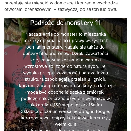
przestaje się mieścić w doniczce i korzenie wychodzą
otworami drenażowymi – zazwyczaj co sezon lub dwa.
Podłoże do monstery 1l
Nasza ziemia do monster to mieszanka
podłoży optymalna do uprawy wszystkich
odmian monstery. Nadaje się także do
uprawy filodendronów. Dzięki zawartości
kory zapewnia korzeniom warunki
wzrostowe zbliżone do naturalnych. Jej
wysoka przepuszczalność i bardzo luźna
struktura zapobiegają przelaniu i gniciu
korzeni. Z uwagi na zawartość kory, na której
mogą być obecne jajeczka ziemiórek,
podłoże należy przed użyciem wyprażyć w
piekarniku (150 stopni przez 15min)
Skład: podłoże uniwersalne Jungle Boogie,
kora sosnowa, chipsy kokosowe, keramzyt,
wermikulit
1 litr wystarcza do przesadzenia jednej