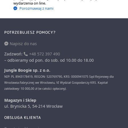
wydarzenia on line.
Porozmawiaj z nami
POTRZEBUJESZ POMOCY?
Napisz do nas
Zadzwoń:
+48 572 397 490
– odbieramy od pon. do sob. od 10.00 do 18.00
Jungle Boogie sp. z o.o.
NIP: PL 8943178419, REGON: 520769790, KRS: 0000941075 Sąd Rejonowy dla
Wrocławia-Fabrycznej we Wrocławiu, VI Wydział Gospodarczy KRS. Kapitał
zakładowy: 10 000,00 zł (w całości opłacony).
Magazyn i Sklep
ul. Brynicka 5, 54-214 Wrocław
OBSLUGA KLIENTA