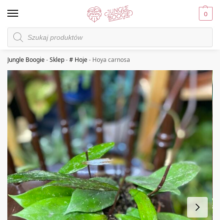
0
Jungle Boogie
-
Sklep
-
# Hoje
-
Hoya carnosa