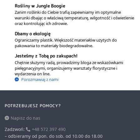
Rośliny w Jungle Boogie
Zanim roślinki do Ciebie trafią zapewniamy im optymalne
warunki dbając o właściwą temperaturę, wilgotność i oświetlenie
oraz kontrolując ich zdrowie.
Dbamy o ekologię
Ograniczamy plastik. Większość materiałów użytych do
pakowania to materiały biodegradowalne.
Jesteśmy z Tobą po zakupach!
Chętnie służymy radą, prowadzimy bloga ze wskazówkami
pielęgnacyjnymi, organizujemy warsztaty florystyczne i
wydarzenia on line.
Porozmawiaj z nami
POTRZEBUJESZ POMOCY?
Napisz do nas
Zadzwoń:
+48 572 397 490
– odbieramy od pon. do sob. od 10.00 do 18.00