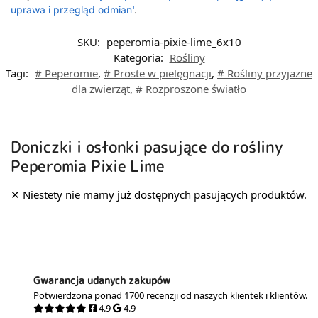
uprawa i przegląd odmian'
.
SKU:
peperomia-pixie-lime_6x10
Kategoria:
Rośliny
Tagi:
# Peperomie
,
# Proste w pielęgnacji
,
# Rośliny przyjazne
dla zwierząt
,
# Rozproszone światło
Doniczki i osłonki pasujące do rośliny
Peperomia Pixie Lime
Gwarancja udanych zakupów
Potwierdzona ponad 1700 recenzji od naszych klientek i klientów.
4.9
4.9