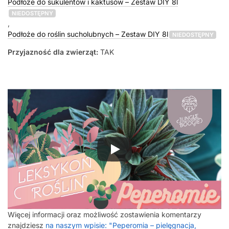
Podłoże do sukulentów i kaktusów – Zestaw DIY 8l
NIEDOSTĘPNY
,
Podłoże do roślin sucholubnych – Zestaw DIY 8l
NIEDOSTĘPNY
Przyjazność dla zwierząt:
TAK
Więcej informacji oraz możliwość zostawienia komentarzy
znajdziesz
na naszym wpisie: "Peperomia – pielęgnacja,