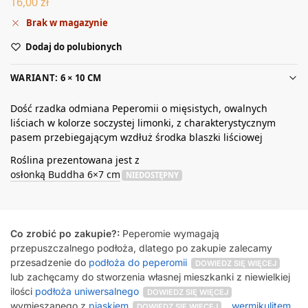
16,00
zł
Brak w magazynie
Dodaj do polubionych
WARIANT: 6 × 10 CM
Dość rzadka odmiana Peperomii o mięsistych, owalnych
liściach w kolorze soczystej limonki, z charakterystycznym
pasem przebiegającym wzdłuż środka blaszki liściowej
Roślina prezentowana jest z
osłonką Buddha 6×7 cm
NIEDOSTĘPNY
Co zrobić po zakupie?:
Peperomie wymagają
przepuszczalnego podłoża, dlatego po zakupie zalecamy
przesadzenie do
podłoża do peperomii
DOWIEDZ SIĘ WIĘCEJ
lub zachęcamy do stworzenia własnej mieszkanki z niewielkiej
ilości
podłoża uniwersalnego
DOWIEDZ SIĘ WIĘCEJ
wymieszanego z
piaskiem
,
wermikulitem
DOWIEDZ SIĘ WIĘCEJ