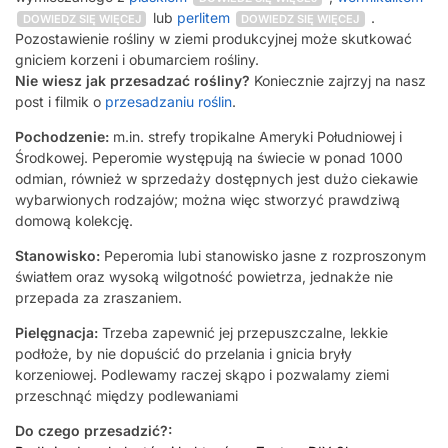
lub
perlitem
.
DOWIEDZ SIĘ WIĘCEJ
DOWIEDZ SIĘ WIĘCEJ
Pozostawienie rośliny w ziemi produkcyjnej może skutkować
gniciem korzeni i obumarciem rośliny.
Nie wiesz jak przesadzać rośliny?
Koniecznie zajrzyj na nasz
post i filmik o
przesadzaniu roślin
.
Pochodzenie:
m.in. strefy tropikalne Ameryki Południowej i
Środkowej. Peperomie występują na świecie w ponad 1000
odmian, również w sprzedaży dostępnych jest dużo ciekawie
wybarwionych rodzajów; można więc stworzyć prawdziwą
domową kolekcję.
Stanowisko:
Peperomia lubi stanowisko jasne z rozproszonym
światłem oraz wysoką wilgotność powietrza, jednakże nie
przepada za zraszaniem.
Pielęgnacja:
Trzeba zapewnić jej przepuszczalne, lekkie
podłoże, by nie dopuścić do przelania i gnicia bryły
korzeniowej. Podlewamy raczej skąpo i pozwalamy ziemi
przeschnąć między podlewaniami
Do czego przesadzić?: