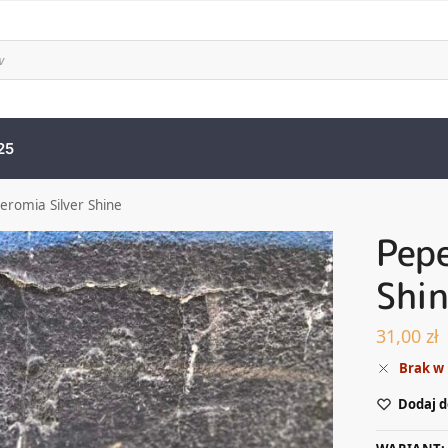
25
eromia Silver Shine
Pepe
Shi
31,00
zł
Brak w
Dodaj d