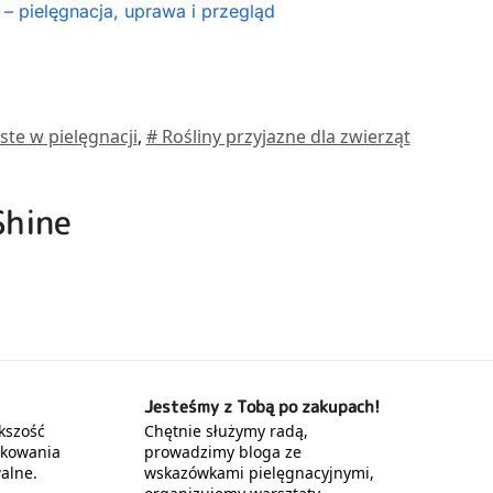
– pielęgnacja, uprawa i przegląd
ste w pielęgnacji
,
# Rośliny przyjazne dla zwierząt
Shine
Jesteśmy z Tobą po zakupach!
kszość
Chętnie służymy radą,
akowania
prowadzimy bloga ze
alne.
wskazówkami pielęgnacyjnymi,