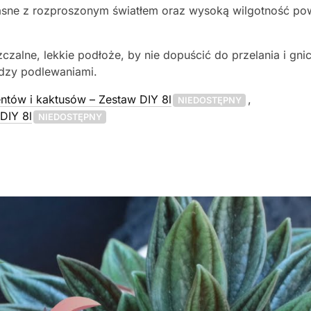
asne z rozproszonym światłem oraz wysoką wilgotność pow
czalne, lekkie podłoże, by nie dopuścić do przelania i gni
dzy podlewaniami.
ntów i kaktusów – Zestaw DIY 8l
,
NIEDOSTĘPNY
DIY 8l
NIEDOSTĘPNY