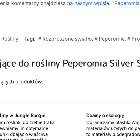
ienia komentarzy znajdziesz
na naszym wpisie: "Peperomia 
Rośliny
Tagi:
# Rozproszone światło
,
# Peperomie
,
# Pro
jące do rośliny Peperomia Silver 
liny w Jungle Boogie
Dbamy o ekologię
m roślinki do Ciebie trafią
Ograniczamy plastik. Wię
ewniamy im optymalne
materiałów użytych do p
unki dbając o właściwą
to materiały biodegradow