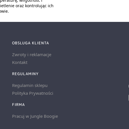
peraturę, wilgotność i
etlenie oraz kontrolując ich
owie.
OBSLUGA KLIENTA
Zwroty i reklamacje
Kontakt
REGULAMINY
Regulamin sklepu
Polityka Prywatności
FIRMA
Pracuj w Jungle Boogie