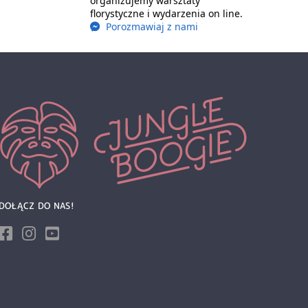
organizujemy warsztaty
florystyczne i wydarzenia on line.
Porozmawiaj z nami
DOŁĄCZ DO NAS!