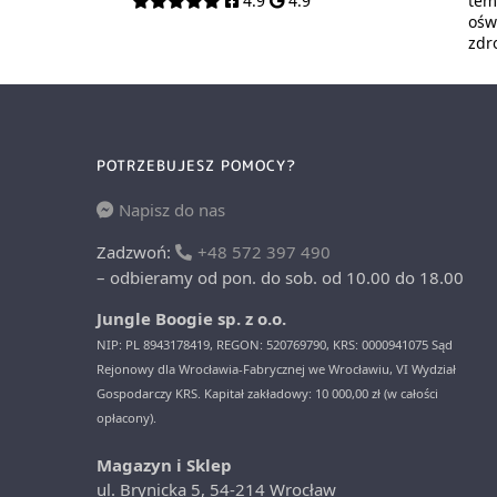
4.9
4.9
tem
oświ
zdr
POTRZEBUJESZ POMOCY?
Napisz do nas
Zadzwoń:
+48 572 397 490
– odbieramy od pon. do sob. od 10.00 do 18.00
Jungle Boogie sp. z o.o.
NIP: PL 8943178419, REGON: 520769790, KRS: 0000941075 Sąd
Rejonowy dla Wrocławia-Fabrycznej we Wrocławiu, VI Wydział
Gospodarczy KRS. Kapitał zakładowy: 10 000,00 zł (w całości
opłacony).
Magazyn i Sklep
ul. Brynicka 5, 54-214 Wrocław