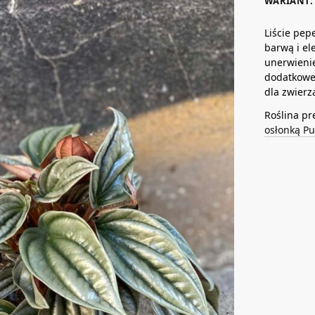
WARIANT: 
Liście pep
barwą i el
unerwienie
dodatkoweg
dla zwierz
Roślina pr
osłonką P