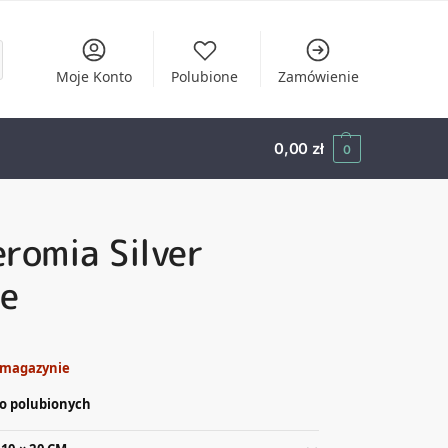
Moje Konto
Polubione
Zamówienie
0,00
zł
0
romia Silver
ne
 magazynie
o polubionych