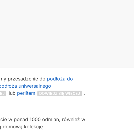
amy przesadzenie do
podłoża do
podłoża uniwersalnego
lub
perlitem
.
EJ
DOWIEDZ SIĘ WIĘCEJ
iecie w ponad 1000 odmian, również w
ą domową kolekcję.