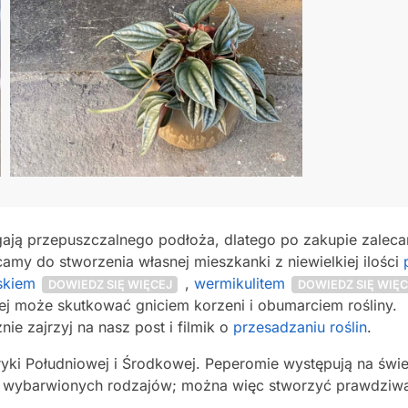
ją przepuszczalnego podłoża, dlatego po zakupie zalec
amy do stworzenia własnej mieszkanki z niewielkiej ilości
skiem
,
wermikulitem
DOWIEDZ SIĘ WIĘCEJ
DOWIEDZ SIĘ WIĘC
ej może skutkować gniciem korzeni i obumarciem rośliny.
ie zajrzyj na nasz post i filmik o
przesadzaniu roślin
.
eryki Południowej i Środkowej. Peperomie występują na św
e wybarwionych rodzajów; można więc stworzyć prawdziw