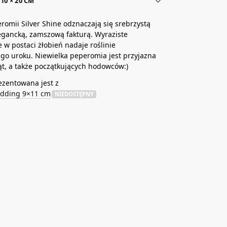
10 × 20 CM
eromii Silver Shine odznaczają się srebrzystą
egancką, zamszową fakturą. Wyraziste
 w postaci żłobień nadaje roślinie
o uroku. Niewielka peperomia jest przyjazna
ąt, a także początkujących hodowców:)
ezentowana jest z
udding 9×11 cm
NIEDOSTĘPNY