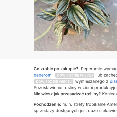
Co zrobić po zakupie?:
Peperomie wymaga
peperomii
lub zachęc
DOWIEDZ SIĘ WIĘCEJ
wymieszanego z
pia
DOWIEDZ SIĘ WIĘCEJ
Pozostawienie rośliny w ziemi produkcyjn
Nie wiesz jak przesadzać rośliny?
Konieczn
Pochodzenie:
m.in. strefy tropikalne Am
sprzedaży dostępnych jest dużo ciekawi