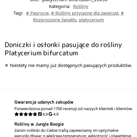
Kategoria:
Rośliny
Tagi:
# Paprocie
,
# Rośliny przyjazne dla zwierząt
,
#
Rozproszone światło
,
platycerium
Doniczki i osłonki pasujące do rośliny
Platycerium bifurcatum
Gwarancja udanych zakupów
Potwierdzona ponad 1700 recenzji od naszych klientek i klientów.
4.9
4.9
Rośliny w Jungle Boogie
Zanim roślinki do Ciebie trafią zapewniamy im optymalne
warunki dbając o właściwą temperaturę, wilgotność i oświetlenie