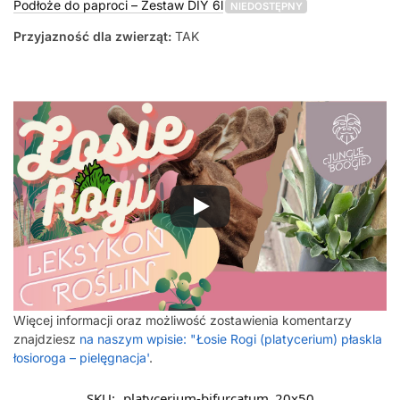
Podłoże do paproci – Zestaw DIY 6l
NIEDOSTĘPNY
Przyjazność dla zwierząt:
TAK
Więcej informacji oraz możliwość zostawienia komentarzy
znajdziesz
na naszym wpisie: "Łosie Rogi (platycerium) płaskla
łosioroga – pielęgnacja'
.
SKU:
platycerium-bifurcatum_20x50