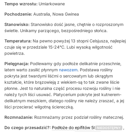
Tempo wzrostu:
Umiarkowane
Pochodzenie:
Australia, Nowa Gwinea
Stanowisko:
Stanowisko dość jasne, chętnie o rozproszonym
świetle. Unikamy parzącego, bezpośredniego słońca.
Temperatura:
Na pewno powyżej 13 stopni Celsjusza, najlepiej
czuje się w przedziale 15-24°C. Lubi wysoką wilgotność
powietrza.
Pielęgnacja:
Podlewamy gdy podłoże delikatnie przeschnie,
latem warto zasilić płynnym
nawozem
. Podstawa rośliny
pokryta jest twardymi liśćmi o sercowatym lub okrągłym
kształcie, które brązowieją z wiekiem-są to tak zwane liście
płonne. Jest to naturalna część procesu rozwoju rośliny i nie
należy tych liści usuwać. Platycerium pokryte jest kutnerem-
delikatnym meszkiem, dlatego rośliny nie należy zraszać, a jej
liści przecierać wilgotną ściereczką.
Rozmnażanie:
Rozmnażamy przez podział rośliny matecznej.
Do czego przesadzić?:
Podłoże do epifitów 5l
,
NIEDOSTĘPNY