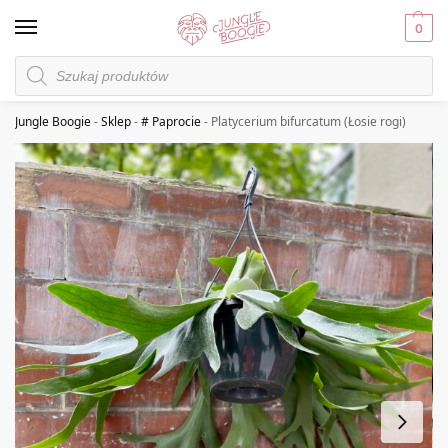
0
Jungle Boogie
-
Sklep
-
# Paprocie
-
Platycerium bifurcatum (Łosie rogi)