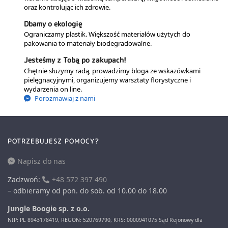
oraz kontrolując ich zdrowie.
Dbamy o ekologię
Ograniczamy plastik. Większość materiałów użytych do
pakowania to materiały biodegradowalne.
Jesteśmy z Tobą po zakupach!
Chętnie służymy radą, prowadzimy bloga ze wskazówkami
pielęgnacyjnymi, organizujemy warsztaty florystyczne i
wydarzenia on line.
Porozmawiaj z nami
POTRZEBUJESZ POMOCY?
Napisz do nas
Zadzwoń:
+48 572 397 490
– odbieramy od pon. do sob. od 10.00 do 18.00
Jungle Boogie sp. z o.o.
NIP: PL 8943178419, REGON: 520769790, KRS: 0000941075 Sąd Rejonowy dla