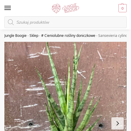
0
Jungle Boogie
-
Sklep
-
# Cieniolubne rośliny doniczkowe
-
Sansevieria cylindri