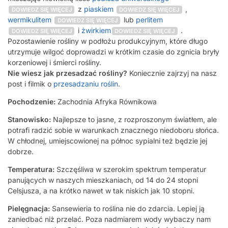
z
piaskiem
,
DOWIEDZ SIĘ WIĘCEJ
DOWIEDZ SIĘ WIĘCEJ
wermikulitem
lub
perlitem
DOWIEDZ SIĘ WIĘCEJ
i
żwirkiem
.
DOWIEDZ SIĘ WIĘCEJ
DOWIEDZ SIĘ WIĘCEJ
Pozostawienie rośliny w podłożu produkcyjnym, które długo
utrzymuje wilgoć doprowadzi w krótkim czasie do zgnicia bryły
korzeniowej i śmierci rośliny.
Nie wiesz jak przesadzać rośliny?
Koniecznie zajrzyj na nasz
post i filmik o
przesadzaniu roślin
.
Pochodzenie:
Zachodnia Afryka Równikowa
Stanowisko:
Najlepsze to jasne, z rozproszonym światłem, ale
potrafi radzić sobie w warunkach znacznego niedoboru słońca.
W chłodnej, umiejscowionej na północ sypialni też będzie jej
dobrze.
Temperatura:
Szczęśliwa w szerokim spektrum temperatur
panujących w naszych mieszkaniach, od 14 do 24 stopni
Celsjusza, a na krótko nawet w tak niskich jak 10 stopni.
Pielęgnacja:
Sansewieria to roślina nie do zdarcia. Lepiej ją
zaniedbać niż przelać. Poza nadmiarem wody wybaczy nam