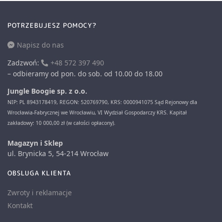
POTRZEBUJESZ POMOCY?
Napisz do nas
Zadzwoń:
+48 572 397 490
– odbieramy od pon. do sob. od 10.00 do 18.00
Jungle Boogie sp. z o.o.
NIP: PL 8943178419, REGON: 520769790, KRS: 0000941075 Sąd Rejonowy dla
Wrocławia-Fabrycznej we Wrocławiu, VI Wydział Gospodarczy KRS. Kapitał
zakładowy: 10 000,00 zł (w całości opłacony).
Magazyn i Sklep
ul. Brynicka 5, 54-214 Wrocław
OBSLUGA KLIENTA
Zwroty i reklamacje
Kontakt