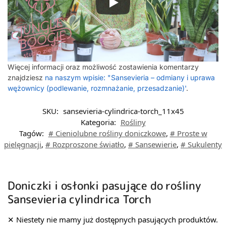
Więcej informacji oraz możliwość zostawienia komentarzy
znajdziesz
na naszym wpisie: "Sansevieria – odmiany i uprawa
wężownicy (podlewanie, rozmnażanie, przesadzanie)'
.
SKU:
sansevieria-cylindrica-torch_11x45
Kategoria:
Rośliny
Tagów:
# Cieniolubne rośliny doniczkowe
,
# Proste w
pielęgnacji
,
# Rozproszone światło
,
# Sansewierie
,
# Sukulenty
Doniczki i osłonki pasujące do rośliny
Sansevieria cylindrica Torch