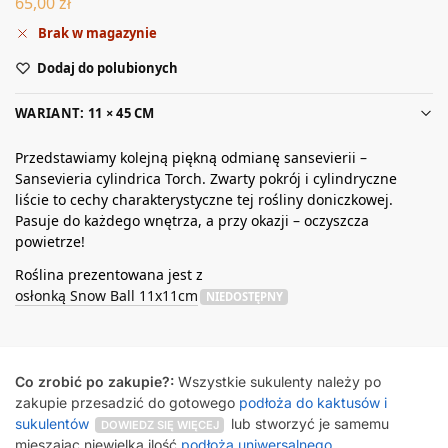
65,00
zł
Brak w magazynie
Dodaj do polubionych
WARIANT: 11 × 45 CM
Przedstawiamy kolejną piękną odmianę sansevierii –
Sansevieria cylindrica Torch. Zwarty pokrój i cylindryczne
liście to cechy charakterystyczne tej rośliny doniczkowej.
Pasuje do każdego wnętrza, a przy okazji – oczyszcza
powietrze!
Roślina prezentowana jest z
osłonką Snow Ball 11x11cm
NIEDOSTĘPNY
Co zrobić po zakupie?:
Wszystkie sukulenty należy po
zakupie przesadzić do gotowego
podłoża do kaktusów i
sukulentów
lub stworzyć je samemu
DOWIEDZ SIĘ WIĘCEJ
mieszając niewielką ilość
podłoża uniwersalnego