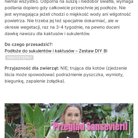
niemal wszystko. Odporna na suszę i niedobór światła, wymaga
podlania dopiero gdy całkowicie przeschnie jej podłoże. Nie
jest wymagająca jeżeli chodzi o miękkość wody ani wilgotność
powietrza. Nie trzeba jej też specjalnie dokarmiać, ale w
okresie wegetacji, raz na 3-4 tygodnie, na pewno doceni
dawkę nawozu dla kaktusów i sukulentów.
Do czego przesadzić?:
Podłoże do sukulentów i kaktusów – Zestaw DIY 8l
NIEDOSTĘPNY
Przyjazność dla zwierząt:
NIE; trująca dla kotów (zjedzenie
liścia może spowodować podrażnienie pyszczka, wymioty,
biegunkę, zapalenie żołądka).