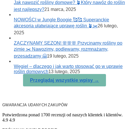
Jak nawozić rośliny domowe? 🪴Który nawóz do roślin
jest najlepszy?
21 marca, 2025
NOWOŚCI w Jungle Boogie 🥰🥰 Superanckie
akcesoria ułatwiające uprawę roślin 🪴✂️
26 lutego,
2025
ZACZYNAMY SEZON! 🌸🌸🌸 Przycinamy rośliny po
zimie ✂️ Nawozimy, podlewamy, rozmnażamy,
przesadzamy 🤗
19 lutego, 2025
Węgiel – dlaczego i jak warto stosować go w uprawie
roślin domowych
13 lutego, 2025
Przeglądaj wszystkie wpisy →
GWARANCJA UDANYCH ZAKUPÓW
Potwierdzona ponad 1700 recenzji od naszych klientek i klientów.
4.9
4.9