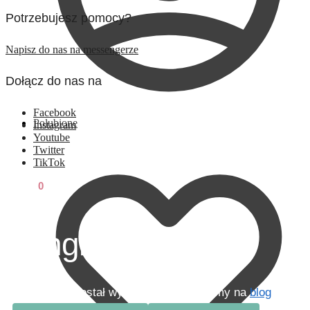
Potrzebujesz pomocy?
Napisz do nas na messengerze
Dołącz do nas na
Facebook
Polubione
Instagram
Youtube
Twitter
TikTok
0,00
zł
0
Jungle Boogie
Nasz sklep został wyłączony zapraszamy na
blog