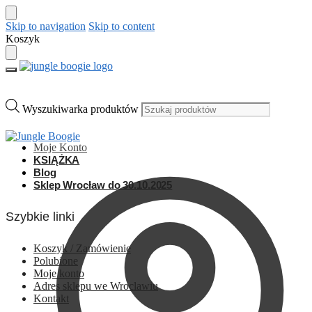
Skip to navigation
Skip to content
Koszyk
Wyszukiwarka produktów
Moje Konto
KSIĄŻKA
Blog
Sklep Wrocław do 30.10.2025
Szybkie linki
Koszyk / Zamówienie
Polubione
Moje konto
Adres sklepu we Wroclawiu
Kontakt