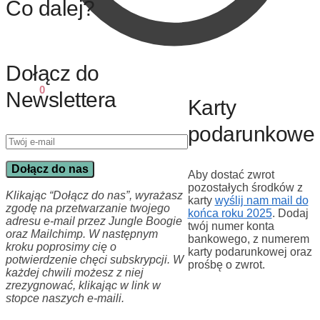
Co dalej?
Dołącz do
0,00
zł
0
Newslettera
Karty
podarunkowe
Dołącz do nas
Aby dostać zwrot
pozostałych środków z
Klikając “Dołącz do nas”, wyrażasz
karty
wyślij nam mail do
zgodę na przetwarzanie twojego
końca roku 2025
. Dodaj
adresu e-mail przez Jungle Boogie
twój numer konta
oraz Mailchimp. W następnym
bankowego, z numerem
kroku poprosimy cię o
karty podarunkowej oraz
potwierdzenie chęci subskrypcji. W
prośbę o zwrot.
każdej chwili możesz z niej
zrezygnować, klikając w link w
stopce naszych e-maili.