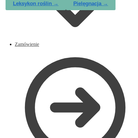
Leksykon roślin →
Pielęgnacja →
Zamówienie