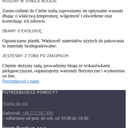
ROŚLINY W JUNGLE BOOGIE
Zanim roślinki do Ciebie trafią zapewniamy im optymalne warunki
dbając o właściwą temperaturę, wilgotność i oświetlenie oraz
kontrolując ich zdrowie.
DBAMY O EKOLOGIĘ
Ograniczamy plastik. Większość materiałów użytych do pakowania
to materiały biodegradowalne.
JESTEŚMY Z TOBĄ PO ZAKUPACH!
Chętnie służymy radą, prowadzimy bloga ze wskazówkami
pielęgnacyjnymi, organizujemy warsztaty florystyczne i wydarzenia
on line.
Porozmawiaj z nami
POTRZEBUJESZ POMOCY?
Napisz do nas
Zadzwoń:
+48 572 397 490
– odbieramy od pon. do sob. od 10.00 do 18.00
Jungle Boogie sp. z o.o.