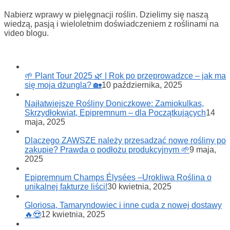
Nabierz wprawy w pielęgnacji roślin. Dzielimy się naszą
wiedzą, pasją i wieloletnim doświadczeniem z roślinami na
video blogu.
🌱 Plant Tour 2025 🌿 | Rok po przeprowadzce – jak ma
się moja dżungla? 🏡
10 października, 2025
Najłatwiejsze Rośliny Doniczkowe: Zamiokulkas,
Skrzydłokwiat, Epipremnum – dla Początkujących
14
maja, 2025
Dlaczego ZAWSZE należy przesadzać nowe rośliny po
zakupie? Prawda o podłożu produkcyjnym 🌱
9 maja,
2025
Epipremnum Champs Élysées –Urokliwa Roślina o
unikalnej fakturze liści!
30 kwietnia, 2025
Gloriosa, Tamaryndowiec i inne cuda z nowej dostawy
🔥😍
12 kwietnia, 2025