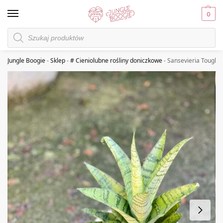
0
Jungle Boogie
-
Sklep
-
# Cieniolubne rośliny doniczkowe
-
Sansevieria Tough 