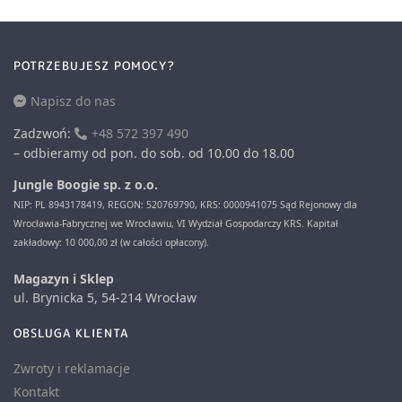
POTRZEBUJESZ POMOCY?
Napisz do nas
Zadzwoń:
+48 572 397 490
– odbieramy od pon. do sob. od 10.00 do 18.00
Jungle Boogie sp. z o.o.
NIP: PL 8943178419, REGON: 520769790, KRS: 0000941075 Sąd Rejonowy dla
Wrocławia-Fabrycznej we Wrocławiu, VI Wydział Gospodarczy KRS. Kapitał
zakładowy: 10 000,00 zł (w całości opłacony).
Magazyn i Sklep
ul. Brynicka 5, 54-214 Wrocław
OBSLUGA KLIENTA
Zwroty i reklamacje
Kontakt