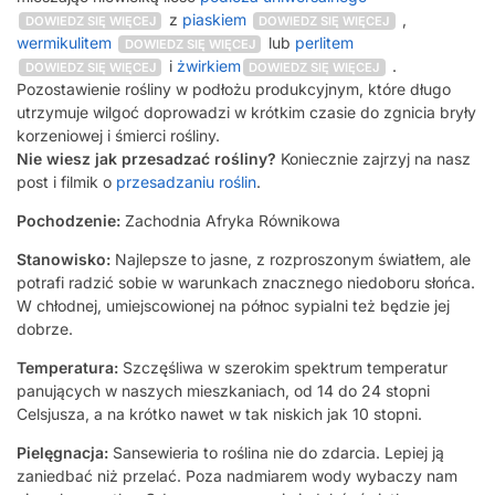
z
piaskiem
,
DOWIEDZ SIĘ WIĘCEJ
DOWIEDZ SIĘ WIĘCEJ
wermikulitem
lub
perlitem
DOWIEDZ SIĘ WIĘCEJ
i
żwirkiem
.
DOWIEDZ SIĘ WIĘCEJ
DOWIEDZ SIĘ WIĘCEJ
Pozostawienie rośliny w podłożu produkcyjnym, które długo
utrzymuje wilgoć doprowadzi w krótkim czasie do zgnicia bryły
korzeniowej i śmierci rośliny.
Nie wiesz jak przesadzać rośliny?
Koniecznie zajrzyj na nasz
post i filmik o
przesadzaniu roślin
.
Pochodzenie:
Zachodnia Afryka Równikowa
Stanowisko:
Najlepsze to jasne, z rozproszonym światłem, ale
potrafi radzić sobie w warunkach znacznego niedoboru słońca.
W chłodnej, umiejscowionej na północ sypialni też będzie jej
dobrze.
Temperatura:
Szczęśliwa w szerokim spektrum temperatur
panujących w naszych mieszkaniach, od 14 do 24 stopni
Celsjusza, a na krótko nawet w tak niskich jak 10 stopni.
Pielęgnacja:
Sansewieria to roślina nie do zdarcia. Lepiej ją
zaniedbać niż przelać. Poza nadmiarem wody wybaczy nam