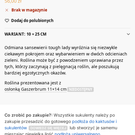
56,00
zł
Brak w magazynie
Dodaj do polubionych
WARIANT: 10 × 25 CM
Odmiana sansewierii tough lady wyróżnia się niezwykle
ciekawym pokrojem oraz wybarwieniem w dwóch odcieniach
zieleni. Roślina może być z powodzeniem uprawiana przez
tych, którzy zaczynają z pielęgnacją roślin, ale poszukują
bardziej egzotycznych okazów.
Roślina prezentowana jest z
osłonką Gaszerbrum 11×14 cm
NIEDOSTĘPNY
Co zrobić po zakupie?:
Wszystkie sukulenty należy po
zakupie przesadzić do gotowego
podłoża do kaktusów i
sukulentów
lub stworzyć je samemu
DOWIEDZ SIĘ WIĘCEJ
mieszając niewielką ilość
podłoża uniwersalnego