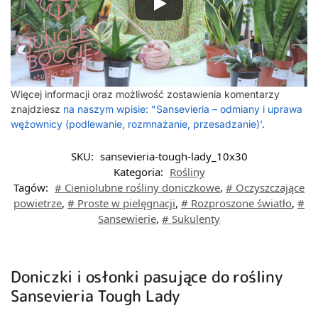
Więcej informacji oraz możliwość zostawienia komentarzy
znajdziesz
na naszym wpisie: "Sansevieria – odmiany i uprawa
wężownicy (podlewanie, rozmnażanie, przesadzanie)'
.
SKU:
sansevieria-tough-lady_10x30
Kategoria:
Rośliny
Tagów:
# Cieniolubne rośliny doniczkowe
,
# Oczyszczające
powietrze
,
# Proste w pielęgnacji
,
# Rozproszone światło
,
#
Sansewierie
,
# Sukulenty
Doniczki i osłonki pasujące do rośliny
Sansevieria Tough Lady