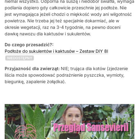
niemal wszystko. Odporna na suszę i niedobór światła, wymaga
podlania dopiero gdy całkowicie przeschnie jej podłoże. Nie
jest wymagająca jeżeli chodzi o miękkość wody ani wilgotność
powietrza. Nie trzeba jej też specjalnie dokarmiać, ale w
okresie wegetacji, raz na 3-4 tygodnie, na pewno doceni
dawkę nawozu dla kaktusów i sukulentów.
Do czego przesadzić?:
Podłoże do sukulentów i kaktusów – Zestaw DIY 8l
NIEDOSTĘPNY
Przyjazność dla zwierząt:
NIE; trująca dla kotów (zjedzenie
liścia może spowodować podrażnienie pyszczka, wymioty,
biegunkę, zapalenie żołądka).