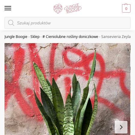
0
Jungle Boogie
-
Sklep
-
# Cieniolubne rośliny doniczkowe
-
Sansevieria Zeylani