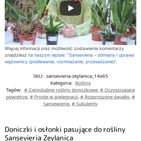
Więcej informacji oraz możliwość zostawienia komentarzy
znajdziesz
na naszym wpisie: "Sansevieria – odmiany i uprawa
wężownicy (podlewanie, rozmnażanie, przesadzanie)'
.
SKU:
sansevieria-zeylanica_14x65
Kategoria:
Rośliny
Tagów:
# Cieniolubne rośliny doniczkowe
,
# Oczyszczające
powietrze
,
# Proste w pielęgnacji
,
# Rozproszone światło
,
#
Sansewierie
,
# Sukulenty
Doniczki i osłonki pasujące do rośliny
Sansevieria Zeylanica