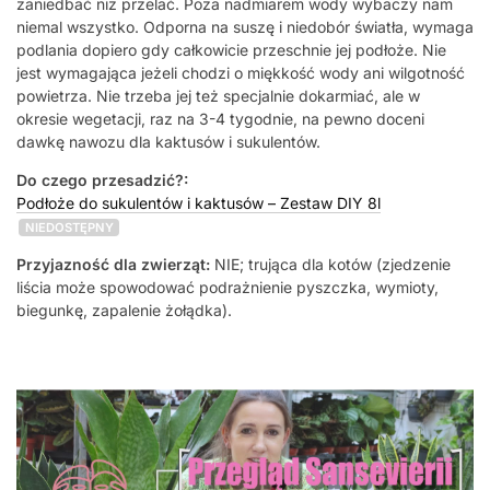
zaniedbać niż przelać. Poza nadmiarem wody wybaczy nam
niemal wszystko. Odporna na suszę i niedobór światła, wymaga
podlania dopiero gdy całkowicie przeschnie jej podłoże. Nie
jest wymagająca jeżeli chodzi o miękkość wody ani wilgotność
powietrza. Nie trzeba jej też specjalnie dokarmiać, ale w
okresie wegetacji, raz na 3-4 tygodnie, na pewno doceni
dawkę nawozu dla kaktusów i sukulentów.
Do czego przesadzić?:
Podłoże do sukulentów i kaktusów – Zestaw DIY 8l
NIEDOSTĘPNY
Przyjazność dla zwierząt:
NIE; trująca dla kotów (zjedzenie
liścia może spowodować podrażnienie pyszczka, wymioty,
biegunkę, zapalenie żołądka).