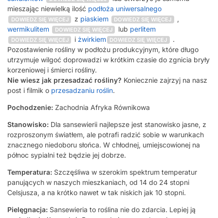
mieszając niewielką ilość
podłoża uniwersalnego
z
piaskiem
,
DOWIEDZ SIĘ WIĘCEJ
DOWIEDZ SIĘ WIĘCEJ
wermikulitem
lub
perlitem
DOWIEDZ SIĘ WIĘCEJ
i
żwirkiem
.
DOWIEDZ SIĘ WIĘCEJ
DOWIEDZ SIĘ WIĘCEJ
Pozostawienie rośliny w podłożu produkcyjnym, które długo
utrzymuje wilgoć doprowadzi w krótkim czasie do zgnicia bryły
korzeniowej i śmierci rośliny.
Nie wiesz jak przesadzać rośliny?
Koniecznie zajrzyj na nasz
post i filmik o
przesadzaniu roślin
.
Pochodzenie:
Zachodnia Afryka Równikowa
Stanowisko:
Dla sansewierii najlepsze jest stanowisko jasne, z
rozproszonym światłem, ale potrafi radzić sobie w warunkach
znacznego niedoboru słońca. W chłodnej, umiejscowionej na
północ sypialni też będzie jej dobrze.
Temperatura:
Szczęśliwa w szerokim spektrum temperatur
panujących w naszych mieszkaniach, od 14 do 24 stopni
Celsjusza, a na krótko nawet w tak niskich jak 10 stopni.
Pielęgnacja:
Sansewieria to roślina nie do zdarcia. Lepiej ją