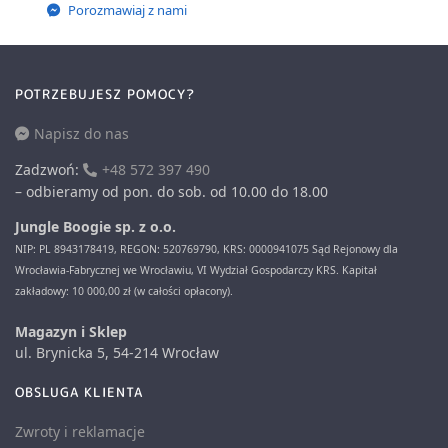
Porozmawiaj z nami
POTRZEBUJESZ POMOCY?
Napisz do nas
Zadzwoń:
+48 572 397 490
– odbieramy od pon. do sob. od 10.00 do 18.00
Jungle Boogie sp. z o.o.
NIP: PL 8943178419, REGON: 520769790, KRS: 0000941075 Sąd Rejonowy dla
Wrocławia-Fabrycznej we Wrocławiu, VI Wydział Gospodarczy KRS. Kapitał
zakładowy: 10 000,00 zł (w całości opłacony).
Magazyn i Sklep
ul. Brynicka 5, 54-214 Wrocław
OBSLUGA KLIENTA
Zwroty i reklamacje