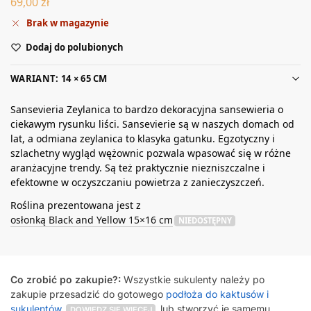
69,00
zł
Brak w magazynie
Dodaj do polubionych
WARIANT: 14 × 65 CM
Sansevieria Zeylanica to bardzo dekoracyjna sansewieria o
ciekawym rysunku liści. Sansevierie są w naszych domach od
lat, a odmiana zeylanica to klasyka gatunku. Egzotyczny i
szlachetny wygląd wężownic pozwala wpasować się w różne
aranżacyjne trendy. Są też praktycznie niezniszczalne i
efektowne w oczyszczaniu powietrza z zanieczyszczeń.
Roślina prezentowana jest z
osłonką Black and Yellow 15×16 cm
NIEDOSTĘPNY
Co zrobić po zakupie?:
Wszystkie sukulenty należy po
zakupie przesadzić do gotowego
podłoża do kaktusów i
sukulentów
lub stworzyć je samemu
DOWIEDZ SIĘ WIĘCEJ