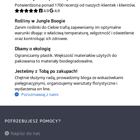
Potwierdzona ponad 1700 recenzji od naszych klientek i klientów.
4.9
4.9
Rośliny w Jungle Boogie
Zanim roślinki do Ciebie trafią zapewniamy im optymalne
warunki dbając o właściwą temperaturę, wilgotność i oświetlenie
oraz kontrolując ich zdrowie.
Dbamy o ekologię
Ograniczamy plastik. Większość materiałów użytych do
pakowania to materiały biodegradowalne.
Jesteśmy z Tobą po zakupach!
Chętnie służymy radą, prowadzimy bloga ze wskazówkami
pielęgnacyjnymi, organizujemy warsztaty florystyczne i
wydarzenia on line.
Porozmawiaj z nami
POTRZEBUJESZ POMOCY?
Napisz do nas