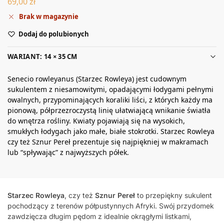
69,00
zł
Brak w magazynie
Dodaj do polubionych
WARIANT: 14 × 35 CM
Senecio rowleyanus (Starzec Rowleya) jest cudownym
sukulentem z niesamowitymi, opadającymi łodygami pełnymi
owalnych, przypominających koraliki liści, z których każdy ma
pionową, półprzezroczystą linię ułatwiającą wnikanie światła
do wnętrza rośliny. Kwiaty pojawiają się na wysokich,
smukłych łodygach jako małe, białe stokrotki. Starzec Rowleya
czy też Sznur Pereł prezentuje się najpiękniej w makramach
lub “spływając” z najwyższych półek.
Starzec Rowleya
, czy też
Sznur Pereł
to przepiękny sukulent
pochodzący z terenów półpustynnych Afryki. Swój przydomek
zawdzięcza długim pędom z idealnie okrągłymi listkami,