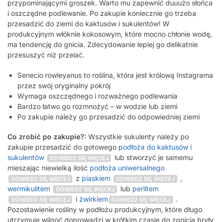
przypominającymi groszek. Warto mu zapewnić duuużo słońca
i oszczędne podlewanie. Po zakupie koniecznie go trzeba
przesadzić do ziemi do kaktusów i sukulentów! W
produkcyjnym włóknie kokosowym, które mocno chłonie wodę,
ma tendencję do gnicia. Zdecydowanie lepiej go delikatnie
przesuszyć niż przelać.
Senecio rowleyanus to roślina, która jest królową Instagrama
przez swój oryginalny pokrój
Wymaga oszczędnego i rozważnego podlewania
Bardzo łatwo go rozmnożyć – w wodzie lub ziemi
Po zakupie należy go przesadzić do odpowiedniej ziemi
Co zrobić po zakupie?:
Wszystkie sukulenty należy po
zakupie przesadzić do gotowego
podłoża do kaktusów i
sukulentów
lub stworzyć je samemu
DOWIEDZ SIĘ WIĘCEJ
mieszając niewielką ilość
podłoża uniwersalnego
z
piaskiem
,
DOWIEDZ SIĘ WIĘCEJ
DOWIEDZ SIĘ WIĘCEJ
wermikulitem
lub
perlitem
DOWIEDZ SIĘ WIĘCEJ
i
żwirkiem
.
DOWIEDZ SIĘ WIĘCEJ
DOWIEDZ SIĘ WIĘCEJ
Pozostawienie rośliny w podłożu produkcyjnym, które długo
utrzymuje wilgoć doprowadzi w krótkim czasie do zgnicia bryły