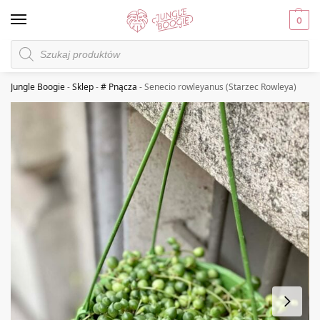
0
Jungle Boogie
-
Sklep
-
# Pnącza
-
Senecio rowleyanus (Starzec Rowleya)