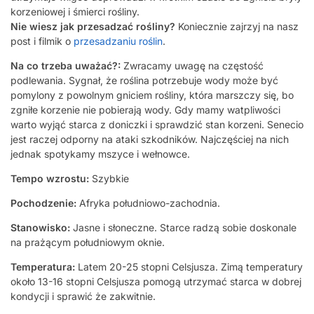
korzeniowej i śmierci rośliny.
Nie wiesz jak przesadzać rośliny?
Koniecznie zajrzyj na nasz
post i filmik o
przesadzaniu roślin
.
Na co trzeba uważać?:
Zwracamy uwagę na częstość
podlewania. Sygnał, że roślina potrzebuje wody może być
pomylony z powolnym gniciem rośliny, która marszczy się, bo
zgniłe korzenie nie pobierają wody. Gdy mamy watpliwości
warto wyjąć starca z doniczki i sprawdzić stan korzeni. Senecio
jest raczej odporny na ataki szkodników. Najczęściej na nich
jednak spotykamy mszyce i wełnowce.
Tempo wzrostu:
Szybkie
Pochodzenie:
Afryka południowo-zachodnia.
Stanowisko:
Jasne i słoneczne. Starce radzą sobie doskonale
na prażącym południowym oknie.
Temperatura:
Latem 20-25 stopni Celsjusza. Zimą temperatury
około 13-16 stopni Celsjusza pomogą utrzymać starca w dobrej
kondycji i sprawić że zakwitnie.