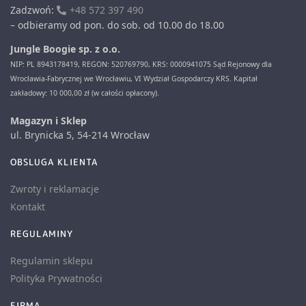
Zadzwoń:
+48 572 397 490
– odbieramy od pon. do sob. od 10.00 do 18.00
Jungle Boogie sp. z o.o.
NIP: PL 8943178419, REGON: 520769790, KRS: 0000941075 Sąd Rejonowy dla
Wrocławia-Fabrycznej we Wrocławiu, VI Wydział Gospodarczy KRS. Kapitał
zakładowy: 10 000,00 zł (w całości opłacony).
Magazyn i Sklep
ul. Brynicka 5, 54-214 Wrocław
OBSLUGA KLIENTA
Zwroty i reklamacje
Kontakt
REGULAMINY
Regulamin sklepu
Polityka Prywatności
FIRMA