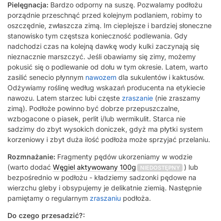
Pielęgnacja:
Bardzo odporny na suszę. Pozwalamy podłożu
porządnie przeschnąć przed kolejnym podlaniem, robimy to
oszczędnie, zwłaszcza zimą. Im cieplejsze i bardziej słoneczne
stanowisko tym częstsza konieczność podlewania. Gdy
nadchodzi czas na kolejną dawkę wody kulki zaczynają się
nieznacznie marszczyć. Jeśli obawiamy się zimy, możemy
pokusić się o podlewanie od dołu w tym okresie. Latem, warto
zasilić senecio płynnym
nawozem
dla sukulentów i kaktusów.
Odżywiamy roślinę według wskazań producenta na etykiecie
nawozu. Latem starzec lubi częste
zraszanie
(nie zraszamy
zimą). Podłoże powinno być dobrze przepuszczalne,
wzbogacone o piasek, perlit i/lub wermikulit. Starca nie
sadzimy do zbyt wysokich doniczek, gdyż ma płytki system
korzeniowy i zbyt duża ilość podłoża może sprzyjać przelaniu.
Rozmnażanie:
Fragmenty pędów ukorzeniamy w wodzie
(warto dodać
Węgiel aktywowany 100g
) lub
NIEDOSTĘPNY
bezpośrednio w podłożu - kładziemy sadzonki pędowe na
wierzchu gleby i obsypujemy je delikatnie ziemią. Następnie
pamiętamy o regularnym
zraszaniu
podłoża.
Do czego przesadzić?: