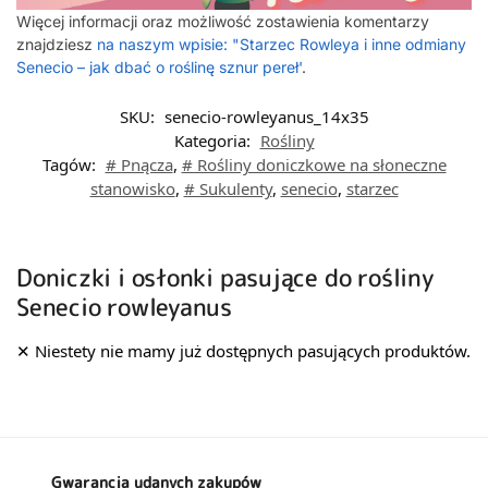
Więcej informacji oraz możliwość zostawienia komentarzy
znajdziesz
na naszym wpisie: "Starzec Rowleya i inne odmiany
Senecio – jak dbać o roślinę sznur pereł'
.
SKU:
senecio-rowleyanus_14x35
Kategoria:
Rośliny
Tagów:
# Pnącza
,
# Rośliny doniczkowe na słoneczne
stanowisko
,
# Sukulenty
,
senecio
,
starzec
Doniczki i osłonki pasujące do rośliny
Senecio rowleyanus
Gwarancja udanych zakupów