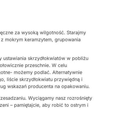
ęczne za wysoką wilgotność. Starajmy
ac z mokrym keramzytem, grupowania
y ustawiania skrzydłokwiatów w pobliżu
ołowicznie przeschnie. W celu
lgotne- możemy podlać. Alternatywnie
 liście skrzydłokwiatu przywiędną i
dług wskazań producenta na opakowaniu.
rzesadzaniu. Wyciągamy nasz rozrośnięty
eni – pamiętajcie, aby robić to ostrym i