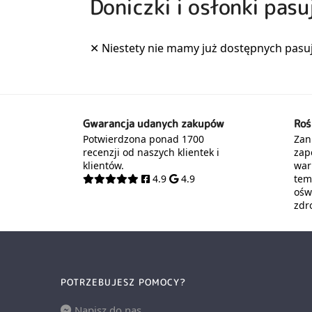
Doniczki i osłonki pas
Gwarancja udanych zakupów
Roś
Potwierdzona ponad 1700
Zani
recenzji od naszych klientek i
zap
klientów.
war
4.9
4.9
tem
oświ
zdr
POTRZEBUJESZ POMOCY?
Napisz do nas