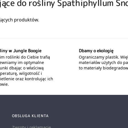
ujące do rośliny Spathiphyllum S
liny w Jungle Boogie
Dbamy o ekologię
m roślinki do Ciebie trafią
Ograniczamy plastik. Wię
ewniamy im optymalne
materiałów użytych do p
unki dbając o właściwą
to materiały biodegradow
peraturę, wilgotność i
etlenie oraz kontrolując ich
owie.
OBSLUGA KLIENTA
Zwroty i reklamacje