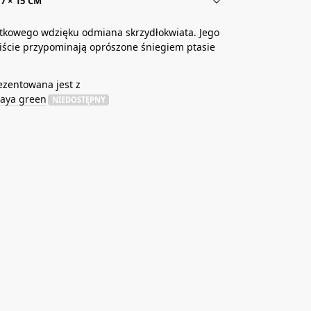
7 × 15 CM
tkowego wdzięku odmiana skrzydłokwiata. Jego
iście przypominają oprószone śniegiem ptasie
ezentowana jest z
taya green
NIEDOSTĘPNY