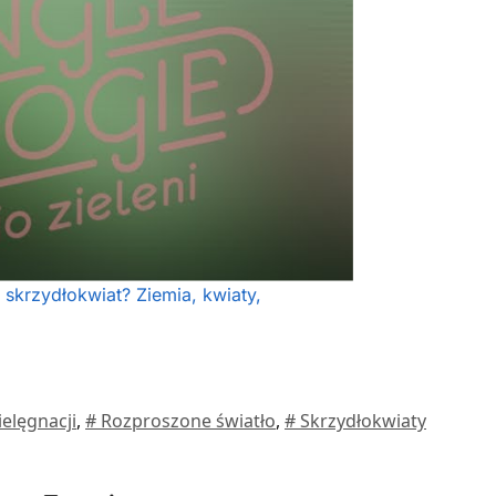
 skrzydłokwiat? Ziemia, kwiaty,
ielęgnacji
,
# Rozproszone światło
,
# Skrzydłokwiaty