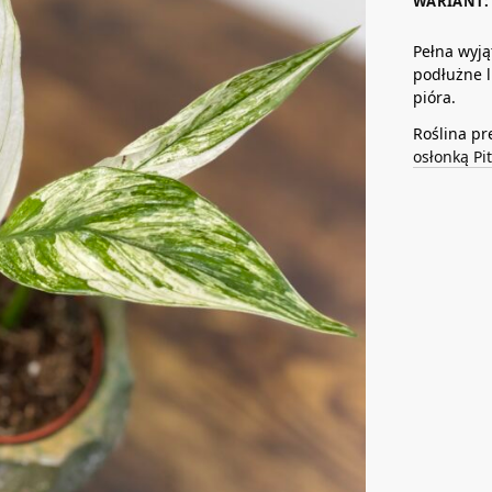
WARIANT: 
Pełna wyją
podłużne l
pióra.
Roślina pr
osłonką Pi