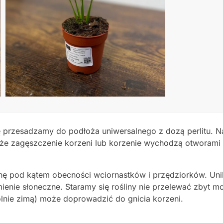
ę przesadzamy do podłoża uniwersalnego z dozą perlitu. Naj
uże zagęszczenie korzeni lub korzenie wychodzą otworami
ę pod kątem obecności wciornastków i przędziorków. Uni
enie słoneczne. Staramy się rośliny nie przelewać zbyt m
ólnie zimą) może doprowadzić do gnicia korzeni.