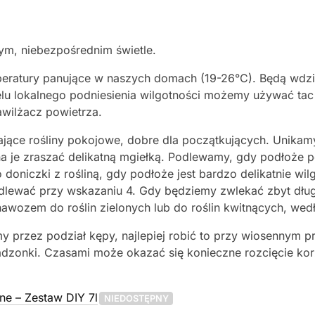
nym, niebezpośrednim świetle.
peratury panujące w naszych domach (19-26°C). Będą wdzi
celu lokalnego podniesienia wilgotności możemy używać t
awilżacz powietrza.
jące rośliny pokojowe, dobre dla początkujących. Unikam
a je zraszać delikatną mgiełką. Podlewamy, gdy podłoże p
doniczki z rośliną, gdy podłoże jest bardzo delikatnie wi
ewać przy wskazaniu 4. Gdy będziemy zwlekać zbyt długo,
awozem do roślin zielonych lub do roślin kwitnących, we
 przez podział kępy, najlepiej robić to przy wiosennym p
sadzonki. Czasami może okazać się konieczne rozcięcie korz
ne – Zestaw DIY 7l
NIEDOSTĘPNY