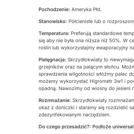
Pochodzenie:
Ameryka Płd.
Stanowisko:
Półcieniste lub o rozproszo
Temperatura:
Preferują standardowe tem
się aby nie była ona niższa niż 50%. W 
roślin lub wykorzystajmy ewaporacyjny n
Pielęgnacja:
Skrzydłokwiaty to niewymaga
grzejników oraz na palącym słońcu. Możn
sprawdzenia wilgotności włóżmy palec do 
możemy wykorzystać Higrometr 3w1 i podl
opadną. Nawozimy od wiosny do jesieni n
Rozmnażanie:
Skrzydłokwiaty rozmnażamy
okaz z doniczki i staramy się rozdzielić 
zdezynfekowanym narzędziem.
Do czego przesadzić?:
Podłoże uniwersal