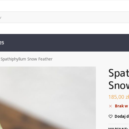
25
-
Spathiphyllum Snow Feather
Spa
Sno
185,00
z
Brak w
Dodaj d