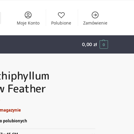
Moje Konto
Polubione
Zamówienie
0,00
zł
0
thiphyllum
w Feather
ł
 magazynie
o polubionych