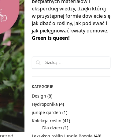
bezpłatnych materiałów i
eksperckiej wiedzy, dzięki której
w przystępnej formie dowiecie się
jak dbać o rośliny, jak podlewać i
jak pielęgnować kwiaty domowe.
Green is queen!
KATEGORIE
Design
(8)
Hydroponika
(4)
jungle garden
(1)
Kolekcja roślin
(41)
Dla dzieci
(1)
 przed
Leksykon roślin Jungle Boogie
(48)