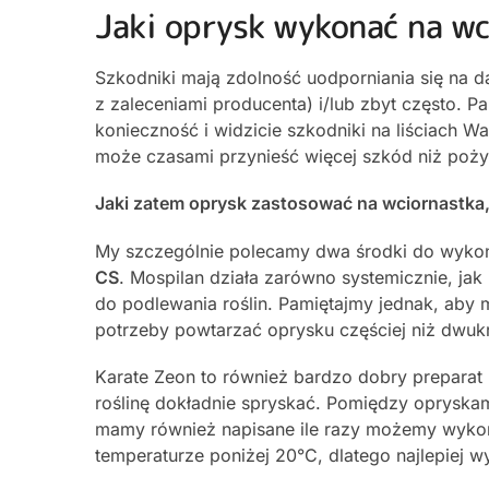
Jaki oprysk wykonać na w
Szkodniki mają zdolność uodporniania się na da
z zaleceniami producenta) i/lub zbyt często. P
konieczność i widzicie szkodniki na liściach W
może czasami przynieść więcej szkód niż poży
Jaki zatem oprysk zastosować na wciornastka, c
My szczególnie polecamy dwa środki do wykon
CS
. Mospilan działa zarówno systemicznie, ja
do podlewania roślin. Pamiętajmy jednak, aby
potrzeby powtarzać oprysku częściej niż dwukr
Karate Zeon to również bardzo dobry preparat 
roślinę dokładnie spryskać. Pomiędzy opryskam
mamy również napisane ile razy możemy wykonać
temperaturze poniżej 20°C, dlatego najlepiej 