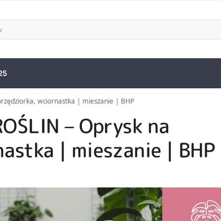
25
ędziorka, wciornastka | mieszanie | BHP
OŚLIN – Oprysk na
astka | mieszanie | BHP