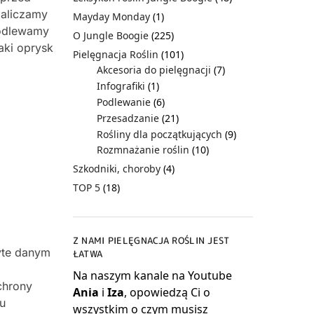
zaliczamy
Mayday Monday
(1)
podlewamy
O Jungle Boogie
(225)
aki oprysk
Pielęgnacja Roślin
(101)
Akcesoria do pielęgnacji
(7)
Infografiki
(1)
Podlewanie
(6)
Przesadzanie
(21)
Rośliny dla początkujących
(9)
Rozmnażanie roślin
(10)
Szkodniki, choroby
(4)
TOP 5
(18)
Z NAMI PIELĘGNACJA ROŚLIN JEST
ryte danym
ŁATWA
Na naszym kanale na Youtube
ochrony
Ania
i
Iza
, opowiedzą Ci o
u
wszystkim o czym musisz