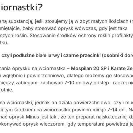
ciornastki?
ną substancję, jeśli stosujemy ją w zbyt małych ilościach 
amiętajcie, żeby stosować oprysk wówczas, gdy jest taka
aszych roślin. Stosowanie środków ochrony roślin profilakt
tku.
zyli podłużne białe larwy i czarne przecinki (osobniki dor
ania oprysku na wciornastka –
Mospilan 20 SP
i
Karate Z
k i wgłębnie i powierzchniowo, dlatego możemy go stosowa
 między zabiegami zachować 7-10 dniowy odstęp i raczej n
otnie.
na wciornastki, jednak on działa powierzchniowo, czyli m
i tym środkiem na wciornastka powinno minąć 7-14 dni. N
 oprysk.Minus jest taki, że ten preparat najskuteczniej d
wykonywać oprysk wieczorem, gdy temperatura powietrza je