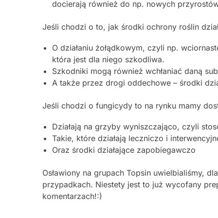
docierają również do np. nowych przyrostów
Jeśli chodzi o to, jak środki ochrony roślin dzi
O działaniu żołądkowym, czyli np. wciornas
która jest dla niego szkodliwa.
Szkodniki mogą również wchłaniać daną subs
A także przez drogi oddechowe – środki dz
Jeśli chodzi o fungicydy to na rynku mamy dos
Działają na grzyby wyniszczająco, czyli sto
Takie, które działają leczniczo i interwency
Oraz środki działające zapobiegawczo
Osławiony na grupach Topsin uwielbialiśmy, dl
przypadkach. Niestety jest to już wycofany pre
komentarzach!:)