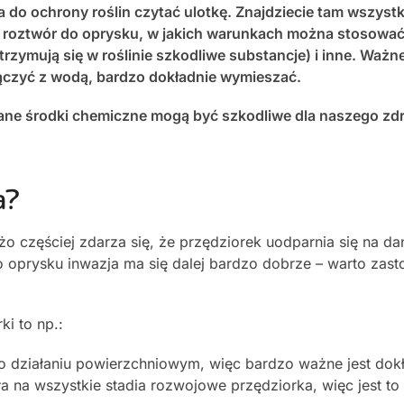
 do ochrony roślin czytać ulotkę. Znajdziecie tam wszyst
wać roztwór do oprysku, w jakich warunkach można stosowa
utrzymują się w roślinie szkodliwe substancje) i inne. Ważne
ączyć z wodą, bardzo dokładnie wymieszać.
ne środki chemiczne mogą być szkodliwe dla naszego zdr
a?
użo częściej zdarza się, że przędziorek uodparnia się na da
o oprysku inwazja ma się dalej bardzo dobrze – warto zas
i to np.:
o działaniu powierzchniowym, więc bardzo ważne jest dok
ała na wszystkie stadia rozwojowe przędziorka, więc jest to