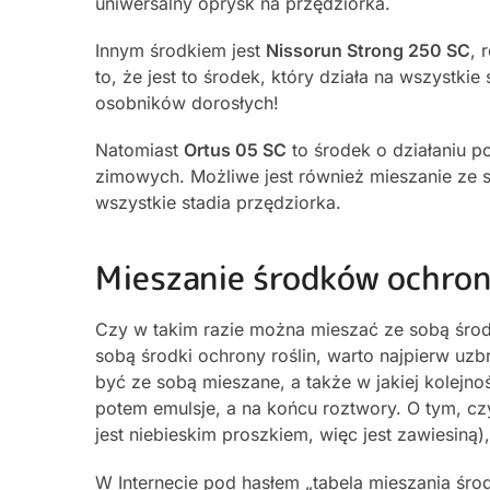
uniwersalny oprysk na przędziorka.
Innym środkiem jest
Nissorun Strong 250 SC
, 
to, że jest to środek, który działa na wszystk
osobników dorosłych!
Natomiast
Ortus 05 SC
to środek o działaniu p
zimowych. Możliwe jest również mieszanie ze s
wszystkie stadia przędziorka.
Mieszanie środków ochrony
Czy w takim razie można mieszać ze sobą środk
sobą środki ochrony roślin, warto najpierw uz
być ze sobą mieszane, a także w jakiej kolejno
potem emulsje, a na końcu roztwory. O tym, cz
jest niebieskim proszkiem, więc jest zawiesiną
W Internecie pod hasłem „tabela mieszania środ