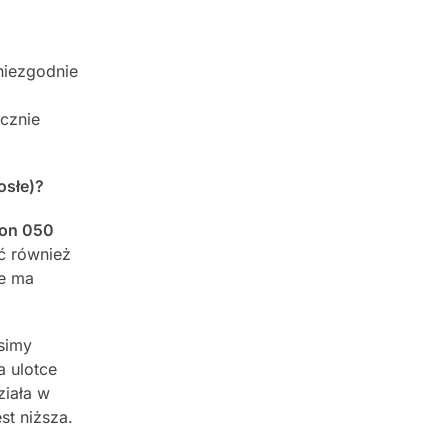
(niezgodnie
ycznie
osłe)?
eon 050
ć również
ie ma
usimy
a ulotce
ziała w
st niższa.