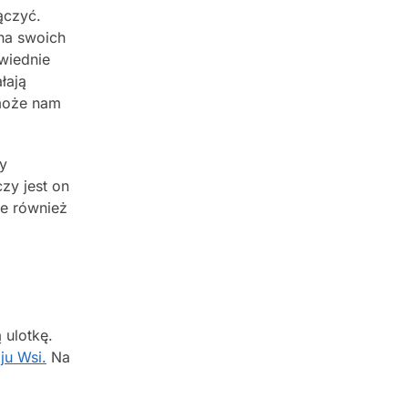
ączyć.
 na swoich
wiednie
łają
omoże nam
y
czy jest on
e również
 ulotkę.
ju Wsi.
Na