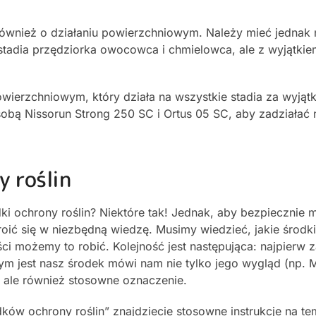
również o działaniu powierzchniowym. Należy mieć jednak
ie stadia przędziorka owocowca i chmielowca, ale z wyjątki
owierzchniowym, który działa na wszystkie stadia za wyjątk
obą Nissorun Strong 250 SC i Ortus 05 SC, aby zadziałać 
 roślin
i ochrony roślin? Niektóre tak! Jednak, aby bezpiecznie 
broić się w niezbędną wiedzę. Musimy wiedzieć, jakie środ
ści możemy to robić. Kolejność jest następująca: najpierw z
ym jest nasz środek mówi nam nie tylko jego wygląd (np. 
), ale również stosowne oznaczenie.
ków ochrony roślin” znajdziecie stosowne instrukcje na te