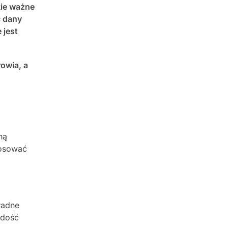
kie ważne
ć dany
 jest
owia, a
ną
tosować
ładne
 dość