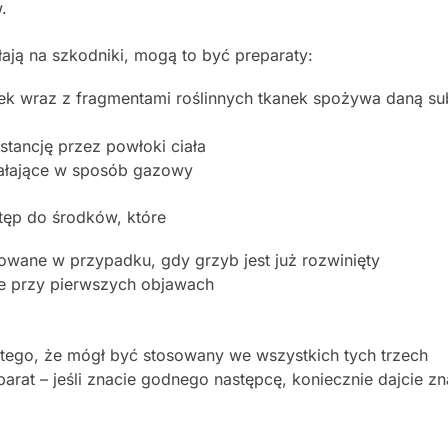
.
ałają na szkodniki, mogą to być preparaty:
tek wraz z fragmentami roślinnych tkanek spożywa daną su
tancję przez powłoki ciała
iałające w sposób gazowy
tęp do środków, które
sowane w przypadku, gdy grzyb jest już rozwinięty
jne przy pierwszych objawach
atego, że mógł być stosowany we wszystkich tych trzech
parat – jeśli znacie godnego następcę, koniecznie dajcie z