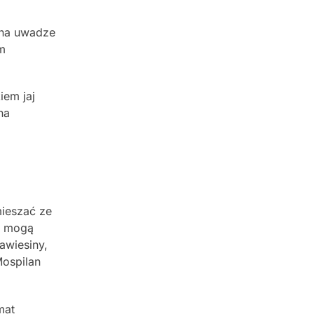
 na uwadze
em
iem jaj
na
mieszać ze
ki mogą
awiesiny,
Mospilan
mat