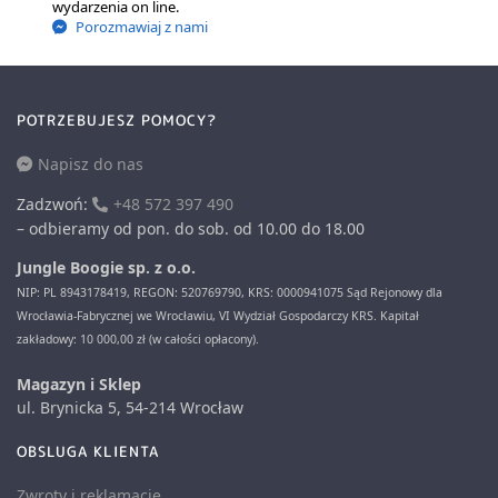
wydarzenia on line.
Porozmawiaj z nami
POTRZEBUJESZ POMOCY?
Napisz do nas
Zadzwoń:
+48 572 397 490
– odbieramy od pon. do sob. od 10.00 do 18.00
Jungle Boogie sp. z o.o.
NIP: PL 8943178419, REGON: 520769790, KRS: 0000941075 Sąd Rejonowy dla
Wrocławia-Fabrycznej we Wrocławiu, VI Wydział Gospodarczy KRS. Kapitał
zakładowy: 10 000,00 zł (w całości opłacony).
Magazyn i Sklep
ul. Brynicka 5, 54-214 Wrocław
OBSLUGA KLIENTA
Zwroty i reklamacje