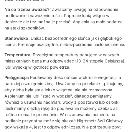
Na co trzeba uważać?:
Zwracamy uwagę na odpowiednie
podlewanie i nawożenie roślin. Paprocie lubią wilgoć w
doniczce ale też można je przelać. Asplenia są mało podatne
na ataki szkodników.
Stanowisko:
Unikać bezpośredniego słońca jak i głębokiego
cienia. Preferuje oszczędne, niebezpośrednie nasłonecznienie.
Temperatura:
Przeciętne temperatury panujące w naszych
mieszkaniach będą mu odpowiadać (18-24 stopnie Celsjusza),
lubi wysoką wilgotność powietrza.
Pielęgnacja:
Podlewamy dość obficie w okresie wegetacji, a
bardziej oszczędnie zimą. Uważamy na przelanie - pilnujemy,
aby gleba była stale lekko wilgotna, ale nie rozmoczona.
Asplenium nie lubi "stać w wodzie", dlatego pamiętamy
również o usuwaniu nadmiaru wody z podstawki lub osłonki.
Jeśli mamy ciężką rękę do podlewania możemy czekać aż
roślina niemalże przeschnie. W oszacowaniu momentu na
podlanie przydatny może się okazać Higrometr 3w1 Glebowy -
gdy wskaże 4, jest to odpowiedni czas. Nie potrzebuje zbyt