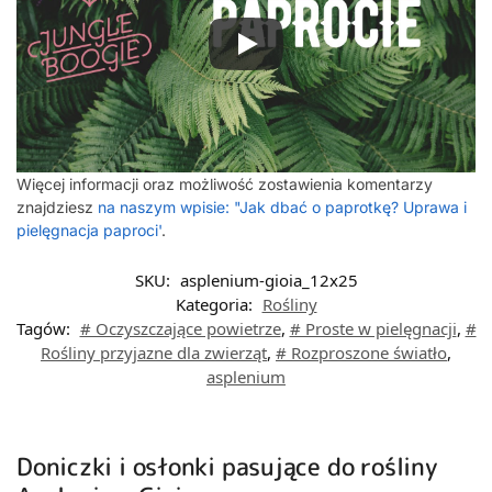
Więcej informacji oraz możliwość zostawienia komentarzy
znajdziesz
na naszym wpisie: "Jak dbać o paprotkę? Uprawa i
pielęgnacja paproci'
.
SKU:
asplenium-gioia_12x25
Kategoria:
Rośliny
Tagów:
# Oczyszczające powietrze
,
# Proste w pielęgnacji
,
#
Rośliny przyjazne dla zwierząt
,
# Rozproszone światło
,
asplenium
Doniczki i osłonki pasujące do rośliny