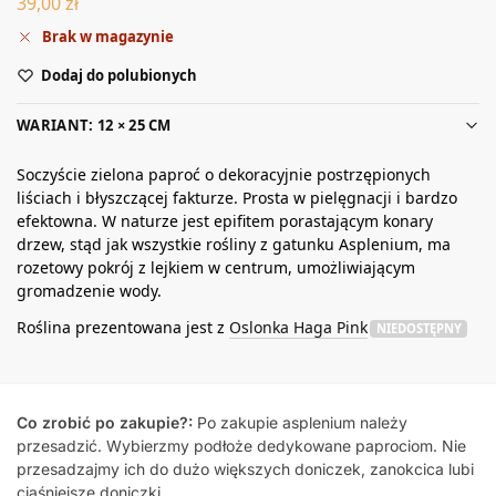
39,00
zł
Brak w magazynie
Dodaj do polubionych
WARIANT: 12 × 25 CM
Soczyście zielona paproć o dekoracyjnie postrzępionych
liściach i błyszczącej fakturze. Prosta w pielęgnacji i bardzo
efektowna. W naturze jest epifitem porastającym konary
drzew, stąd jak wszystkie rośliny z gatunku Asplenium, ma
rozetowy pokrój z lejkiem w centrum, umożliwiającym
gromadzenie wody.
Roślina prezentowana jest z
Oslonka Haga Pink
NIEDOSTĘPNY
Co zrobić po zakupie?:
Po zakupie asplenium należy
przesadzić. Wybierzmy podłoże dedykowane paprociom. Nie
przesadzajmy ich do dużo większych doniczek, zanokcica lubi
ciaśniejsze doniczki.