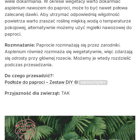
wiele dokarmiania. W okresie wegetacji warto dokarmiać
asplenium nawozem do paproci, może to być nawet połowa
zalecanej dawki. Aby utrzymać odpowiednią wilgotność
powietrza warto zraszać roślinę miękką wodą o temperaturze
pokojowej, alternatywnie możemy użyć mgiełki nawozowej do
paproci.
Rozmnażanie:
Paprocie rozmnażają się przez zarodniki.
Asplenium również rozmnaża się wegetatywnie, więc zdarzają
się odrosty przy głównej rozecie. Możemy je wtedy rozdzielić
podczas przesadzania.
Do czego przesadzić?:
Podłoże do paproci – Zestaw DIY 6l
NIEDOSTĘPNY
Przyjazność dla zwierząt:
TAK