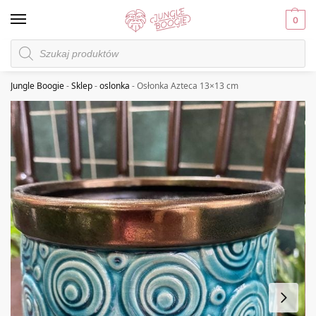
0
Jungle Boogie
-
Sklep
-
oslonka
-
Osłonka Azteca 13×13 cm