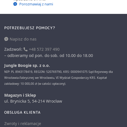
Porozmawiaj z nami
POTRZEBUJESZ POMOCY?
Napisz do nas
Zadzwoń:
+48 572 397 490
– odbieramy od pon. do sob. od 10.00 do 18.00
Jungle Boogie sp. z o.o.
NIP: PL 8943178419, REGON: 520769790, KRS: 0000941075 Sąd Rejonowy dla
Wrocławia-Fabrycznej we Wrocławiu, VI Wydział Gospodarczy KRS. Kapitał
zakładowy: 10 000,00 zł (w całości opłacony).
Magazyn i Sklep
ul. Brynicka 5, 54-214 Wrocław
OBSLUGA KLIENTA
Zwroty i reklamacje