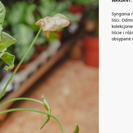
WARIANT: 
Syngonia 
liści. Odm
kolekcjone
liście i ró
obsypane 