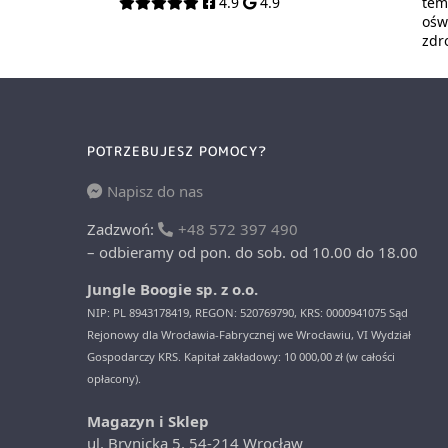
4.9
4.9
tem
oświ
zdr
POTRZEBUJESZ POMOCY?
Napisz do nas
Zadzwoń:
+48 572 397 490
– odbieramy od pon. do sob. od 10.00 do 18.00
Jungle Boogie sp. z o.o.
NIP: PL 8943178419, REGON: 520769790, KRS: 0000941075 Sąd
Rejonowy dla Wrocławia-Fabrycznej we Wrocławiu, VI Wydział
Gospodarczy KRS. Kapitał zakładowy: 10 000,00 zł (w całości
opłacony).
Magazyn i Sklep
ul. Brynicka 5, 54-214 Wrocław