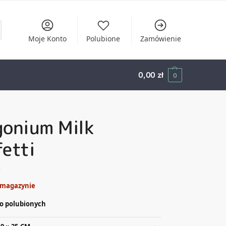
Moje Konto
Polubione
Zamówienie
0,00
zł
0
gonium Milk
etti
ł
 magazynie
o polubionych