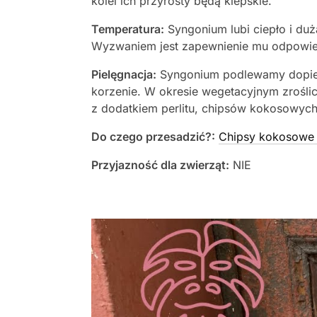
kolei ich przyrosty będą kiepskie.
Temperatura:
Syngonium lubi ciepło i du
Wyzwaniem jest zapewnienie mu odpowiedn
Pielęgnacja:
Syngonium podlewamy dopier
korzenie. W okresie wegetacyjnym zrośli
z dodatkiem perlitu, chipsów kokosowych
Do czego przesadzić?:
Chipsy kokosowe 
Przyjazność dla zwierząt:
NIE