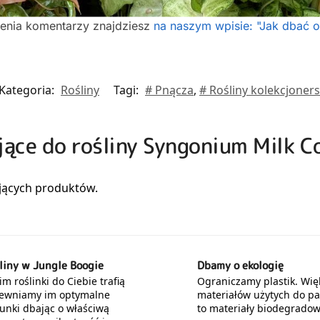
ienia komentarzy znajdziesz
na naszym wpisie: "Jak dbać o
Kategoria:
Rośliny
Tagi:
# Pnącza
,
# Rośliny kolekcjoners
jące do rośliny Syngonium Milk C
liny w Jungle Boogie
Dbamy o ekologię
m roślinki do Ciebie trafią
Ograniczamy plastik. Wię
ewniamy im optymalne
materiałów użytych do p
unki dbając o właściwą
to materiały biodegradow