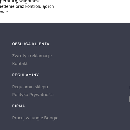
peraturę, wilgotność i
etlenie oraz kontrolując ich
owie.
OBSLUGA KLIENTA
Zwroty i reklamacje
Kontakt
REGULAMINY
Regulamin sklepu
Polityka Prywatności
FIRMA
Pracuj w Jungle Boogie