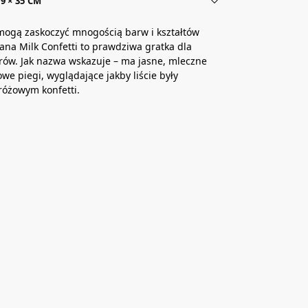
9 × 35 CM
mogą zaskoczyć mnogością barw i kształtów
iana Milk Confetti to prawdziwa gratka dla
rów. Jak nazwa wskazuje – ma jasne, mleczne
żowe piegi, wyglądające jakby liście były
różowym konfetti.