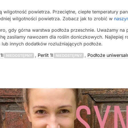
żą wilgotność powietrza. Przeciętne, ciepłe temperatury p
iej wilgotności powietrza. Zobacz jak to zrobić w
naszym
o, gdy górna warstwa podłoża przeschnie. Uważamy na prz
chę zasilamy nawozem dla roślin doniczkowych. Najlepiej 
 lub innych dodatków rozluźniających podłoże.
1l
,
Perlit 1l
,
Podłoże uniwersal
NIEDOSTĘPNY
NIEDOSTĘPNY