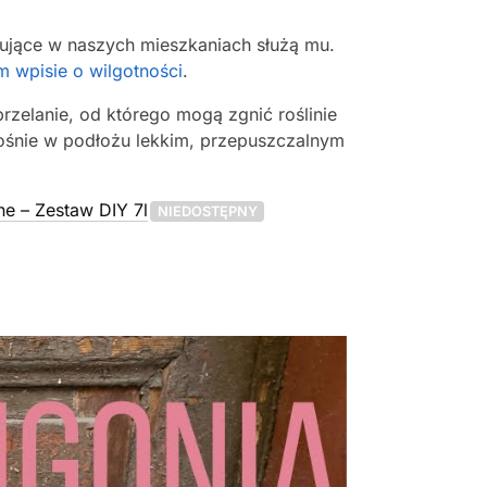
anujące w naszych mieszkaniach służą mu.
 wpisie o wilgotności
.
elanie, od którego mogą zgnić roślinie
rośnie w podłożu lekkim, przepuszczalnym
ne – Zestaw DIY 7l
NIEDOSTĘPNY