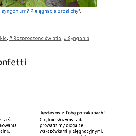
 syngonium? Pielęgnacja zroślichy'
.
kie
,
# Rozproszone światło
,
# Syngonia
onfetti
Jesteśmy z Tobą po zakupach!
kszość
Chętnie służymy radą,
akowania
prowadzimy bloga ze
alne.
wskazówkami pielęgnacyjnymi,