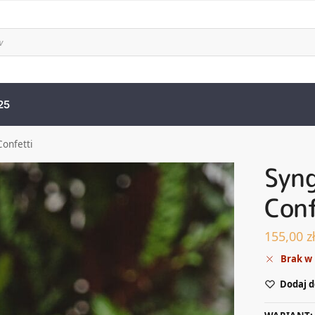
25
onfetti
Syn
Conf
155,00
z
Brak w
Dodaj d