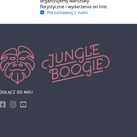
organizujemy warsztaty
florystyczne i wydarzenia on line.
Porozmawiaj z nami
DOŁĄCZ DO NAS!